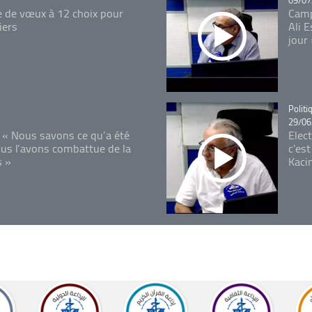
09/07
e de vœux à 12 choix pour
Camp
iers
Ali 
jour
Catégo
Politi
29/06
 « Nous savons ce qu’a été
Elec
ous l’avons combattue de la
c'est
s »
Kaci