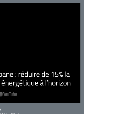
ne : réduire de 15% la
nergétique à l’horizon
rie
é