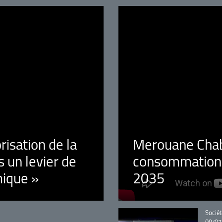
orisation de la
Merouane Chaba
 un levier de
consommation é
ique »
2035
Catégo
Sociét