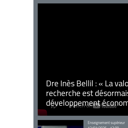
Dre Inès Bellil : « La val
recherche est désormais
développement économ
Catégorie
Enseignement supérieur