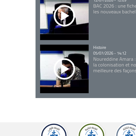
12/07/2026 - 12:09
BAC 2026 : une fich
les nouveaux bachel
Catégorie
Histoire
05/07/2026 - 14:12
Noureddine Amara :
la colonisation et n
meilleure des façon