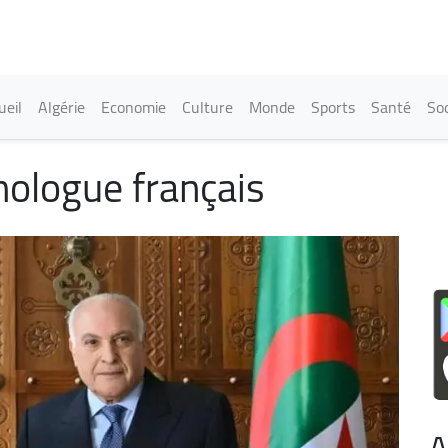
Aller
au
contenu
principal
in navigation
ueil
Algérie
Economie
Culture
Monde
Sports
Santé
Soc
mologue français
A