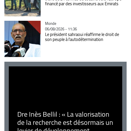
financé par des investisseurs aux Emirats
Catégorie
Monde
06/08/2026 - 11:36
Le président sahraoui réaffirme le droit de
son peuple à l'autodétermination
Dre Inès Bellil : « La valorisation
de la recherche est désormais un
levier de développement