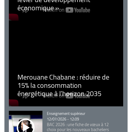
économique »
Merouane Chabane : réduire de
15% la consommation
énergétique à l’horizon 2035
Catégorie
Enseignement supérieur
12/07/2026 - 12:09
BAC 2026 : une fiche de vœux à 12
choix pour les nouveaux bacheliers