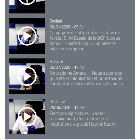
Catégorie
Société
09/07/2026 - 09:37
Campagne de lutte contre les feux de
forêts : Si Ali Essaid de la DGF évoque
dans « L'Invité du jour » un premier
bilan encourageant
Catégorie
Histoire
05/07/2026 - 14:12
Noureddine Amara : « Nous savons ce
qu’a été la colonisation et nous l’avons
combattue de la meilleure des façons »
Catégorie
Politique
29/06/2026 - 12:39
Elections législatives : « voter
massivement, c'est renforcer les
institutions », plaide Hacène Kacimi