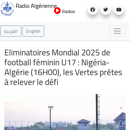
Aller
Radio Algérienne
au
Radios
contenu
principal
العربية
English
Eliminatoires Mondial 2025 de
football féminin U17 : Nigéria-
Algérie (16H00), les Vertes prêtes
à relever le défi