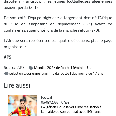
disputé à Francistown, les jeunes footballeuses algériennes
avaient perdu (2-1).
De son côté, l'équipe nigériane a largement dominé l'Afrique
du Sud en s'imposant en déplacement (3-1) avant de
confirmer sa supériorité lors de la manche retour (2-0).
L'Afrique sera représentée par quatre sélections, plus le pays
organisateur.
APS
Source
APS
Mondial 2025 de football féminin U17
sélection algérienne féminine de football des moins de 17 ans
Lire aussi
Catégorie
Football
06/08/2026 - 07:59
L'Algérien Boualia vers une résiliation à
l'amiable de son contrat avec l'ES Tunis