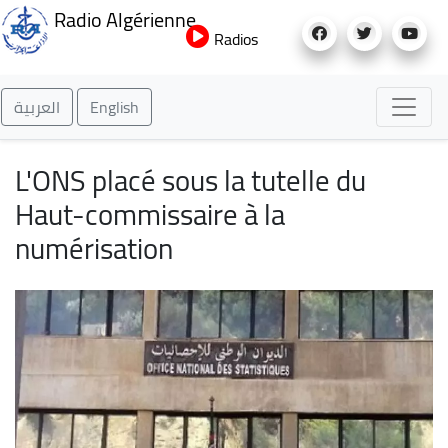
Aller
Radio Algérienne
au
Radios
contenu
principal
العربية
English
L'ONS placé sous la tutelle du
Haut-commissaire à la
numérisation