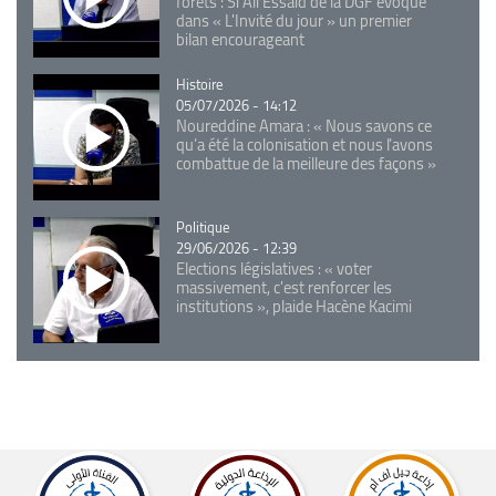
forêts : Si Ali Essaid de la DGF évoque
dans « L'Invité du jour » un premier
bilan encourageant
Catégorie
Histoire
05/07/2026 - 14:12
Noureddine Amara : « Nous savons ce
qu’a été la colonisation et nous l’avons
combattue de la meilleure des façons »
Catégorie
Politique
29/06/2026 - 12:39
Elections législatives : « voter
massivement, c'est renforcer les
institutions », plaide Hacène Kacimi