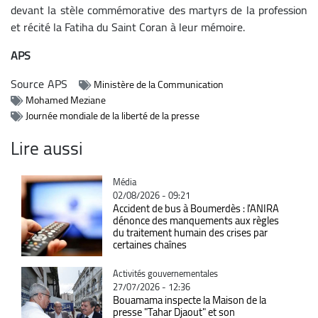
devant la stèle commémorative des martyrs de la profession
et récité la Fatiha du Saint Coran à leur mémoire.
APS
Source
APS
Ministère de la Communication
Mohamed Meziane
Journée mondiale de la liberté de la presse
Lire aussi
Catégorie
Média
02/08/2026 - 09:21
Accident de bus à Boumerdès : l'ANIRA
dénonce des manquements aux règles
du traitement humain des crises par
certaines chaînes
Catégorie
Activités gouvernementales
27/07/2026 - 12:36
Bouamama inspecte la Maison de la
presse "Tahar Djaout" et son