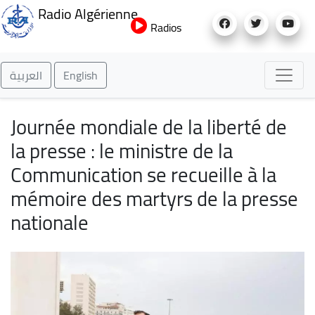
Aller
Radio Algérienne
au
Radios
contenu
principal
العربية
English
Journée mondiale de la liberté de
la presse : le ministre de la
Communication se recueille à la
mémoire des martyrs de la presse
nationale