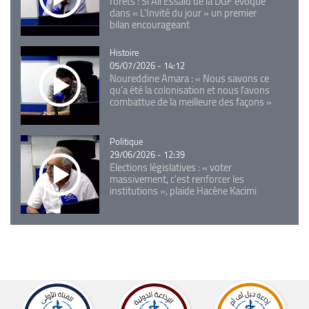
forêts : Si Ali Essaid de la DGF évoque
dans « L'Invité du jour » un premier
bilan encourageant
Catégorie
Histoire
05/07/2026 - 14:12
Noureddine Amara : « Nous savons ce
qu’a été la colonisation et nous l’avons
combattue de la meilleure des façons »
Catégorie
Politique
29/06/2026 - 12:39
Elections législatives : « voter
massivement, c'est renforcer les
institutions », plaide Hacène Kacimi