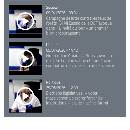
Catégorie
Société
09/07/2026 - 09:37
Campagne de lutte contre les feux de
forêts : Si Ali Essaid de la DGF évoque
dans « L'Invité du jour » un premier
bilan encourageant
Catégorie
Histoire
05/07/2026 - 14:12
Noureddine Amara : « Nous savons ce
qu’a été la colonisation et nous l’avons
combattue de la meilleure des façons »
Catégorie
Politique
29/06/2026 - 12:39
Elections législatives : « voter
massivement, c'est renforcer les
institutions », plaide Hacène Kacimi