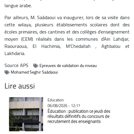
langue arabe.
Par ailleurs, M. Saâdaoui va inaugurer, lors de sa visite dans
cette wilaya, plusieurs établissements scolaires dont des
écoles primaires, des cantines et des collèges d’enseignement
moyen (CEM) réalisés dans les communes d’Ain Lahdjar,
Raouraoua, El Hachimia, M’Chedallah , Aghbalou et
Lakhdaria.
Source
APS
Epreuves de validation du niveau
Mohamed Seghir Saâdaoui
Lire aussi
Catégorie
Education
06/08/2026 - 12:17
Éducation : publication ce jeudi des
résultats définitifs du concours de
recrutement des enseignants