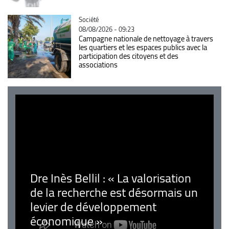
Catégorie
Société
08/08/2026 - 09:23
Campagne nationale de nettoyage à travers
les quartiers et les espaces publics avec la
participation des citoyens et des
associations
Dre Inès Bellil : « La valorisation
de la recherche est désormais un
levier de développement
économique »