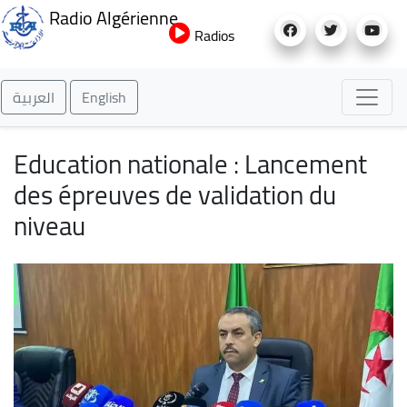
Aller
Radio Algérienne
au
Radios
contenu
principal
العربية
English
Education nationale : Lancement
des épreuves de validation du
niveau