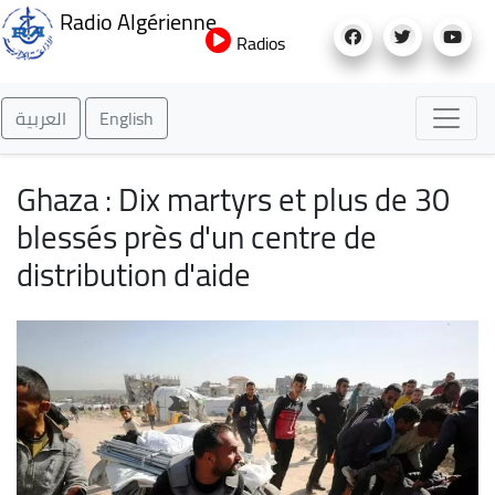
Aller
Radio Algérienne
au
Radios
contenu
principal
العربية
English
Ghaza : Dix martyrs et plus de 30
blessés près d'un centre de
distribution d'aide