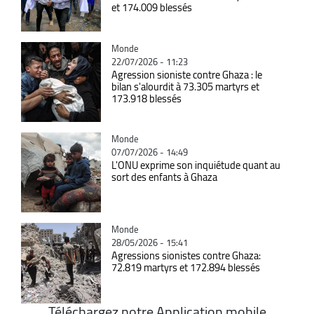
et 174.009 blessés
Catégorie
Monde
22/07/2026 - 11:23
Agression sioniste contre Ghaza : le
bilan s'alourdit à 73.305 martyrs et
173.918 blessés
Catégorie
Monde
07/07/2026 - 14:49
L'ONU exprime son inquiétude quant au
sort des enfants à Ghaza
Catégorie
Monde
28/05/2026 - 15:41
Agressions sionistes contre Ghaza:
72.819 martyrs et 172.894 blessés
Téléchargez notre Application mobile