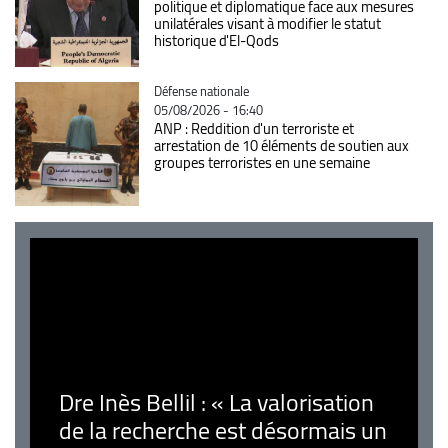
politique et diplomatique face aux mesures
unilatérales visant à modifier le statut
historique d'El-Qods
Catégorie
Défense nationale
05/08/2026 - 16:40
ANP : Reddition d'un terroriste et
arrestation de 10 éléments de soutien aux
groupes terroristes en une semaine
Dre Inès Bellil : « La valorisation
de la recherche est désormais un