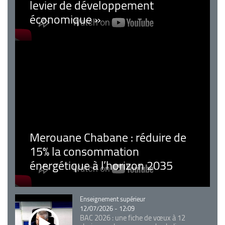
levier de développement
économique »
Merouane Chabane : réduire de
15% la consommation
énergétique à l’horizon 2035
Catégorie
Enseignement supérieur
12/07/2026 - 12:09
BAC 2026 : une fiche de vœux à 12