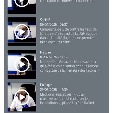
choix pour les nouveaux bacheliers
Catégorie
Société
09/07/2026 - 09:37
Campagne de lutte contre les feux de
forêts : Si Ali Essaid de la DGF évoque
dans « L'Invité du jour » un premier
bilan encourageant
Catégorie
Histoire
05/07/2026 - 14:12
Noureddine Amara : « Nous savons ce
qu’a été la colonisation et nous l’avons
combattue de la meilleure des façons »
Catégorie
Politique
29/06/2026 - 12:39
Elections législatives : « voter
massivement, c'est renforcer les
institutions », plaide Hacène Kacimi