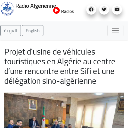
Aller
Radio Algérienne
au
Radios
contenu
principal
العربية
English
Projet d’usine de véhicules
touristiques en Algérie au centre
d’une rencontre entre Sifi et une
délégation sino-algérienne