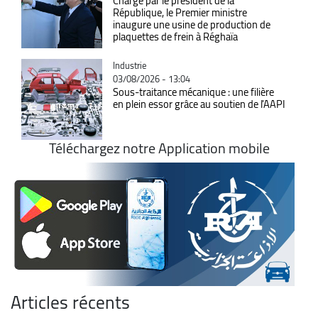
Chargé par le président de la
République, le Premier ministre
inaugure une usine de production de
plaquettes de frein à Réghaïa
Catégorie
Industrie
03/08/2026 - 13:04
Sous-traitance mécanique : une filière
en plein essor grâce au soutien de l'AAPI
Téléchargez notre Application mobile
Articles récents