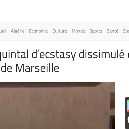
Aller
au
contenu
principal
in navigation
ueil
Algérie
Economie
Culture
Monde
Sports
Santé
Soc
quintal d’ecstasy dissimulé
de Marseille