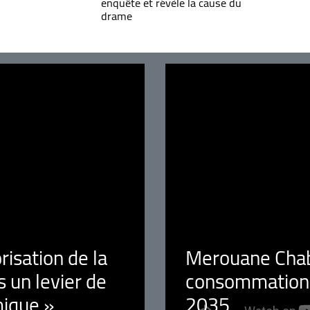
enquête et révèle la cause du
drame
orisation de la
Merouane Chaba
 un levier de
consommation é
ique »
2035