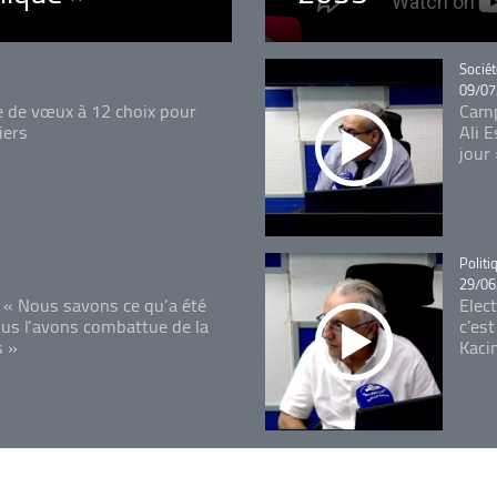
Catégo
Sociét
09/07
e de vœux à 12 choix pour
Camp
iers
Ali 
jour
Catégo
Politi
29/06
 « Nous savons ce qu’a été
Elec
ous l’avons combattue de la
c'est
s »
Kaci