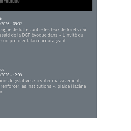
rie
é
/2026 - 09:37
agne de lutte contre les feux de forêts : Si
Essaid de la DGF évoque dans « L'Invité du
 » un premier bilan encourageant
rie
que
/2026 - 12:39
tions législatives : « voter massivement,
 renforcer les institutions », plaide Hacène
mi