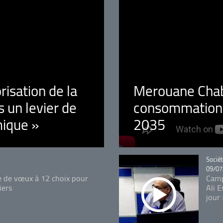
orisation de la
Merouane Chaba
 un levier de
consommation é
ique »
2035
Catégo
Sociét
09/07
e de vœux à 12 choix pour
Camp
iers
Ali 
jour