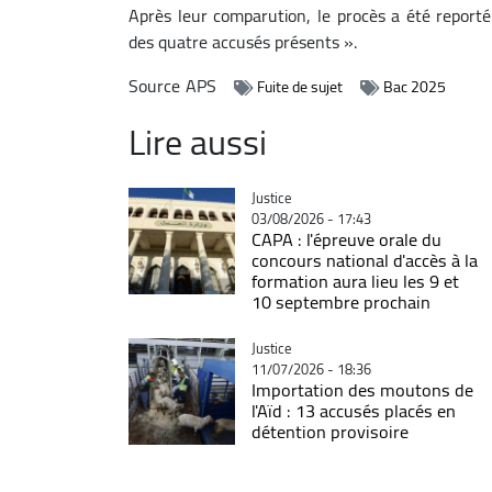
Après leur comparution, le procès a été report
des quatre accusés présents ».
Source
APS
Fuite de sujet
Bac 2025
Lire aussi
Catégorie
Justice
03/08/2026 - 17:43
CAPA : l'épreuve orale du
concours national d'accès à la
formation aura lieu les 9 et
10 septembre prochain
Catégorie
Justice
11/07/2026 - 18:36
Importation des moutons de
l'Aïd : 13 accusés placés en
détention provisoire