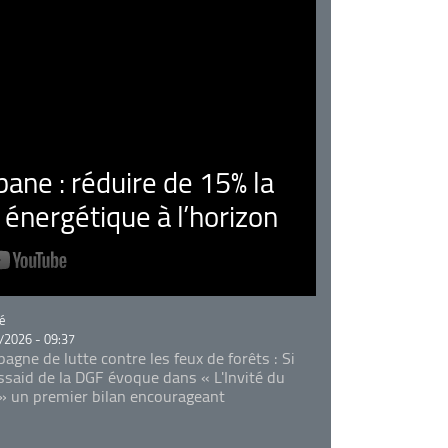
ne : réduire de 15% la
nergétique à l’horizon
rie
é
/2026 - 09:37
agne de lutte contre les feux de forêts : Si
Essaid de la DGF évoque dans « L'Invité du
 » un premier bilan encourageant