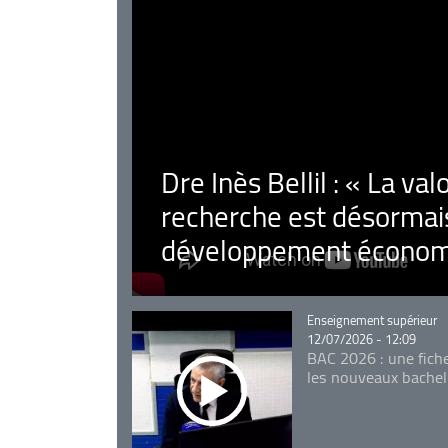
Dre Inès Bellil : « La val
recherche est désormais
développement économ
Catégorie
Enseignement supérieur
12/07/2026 - 12:09
BAC 2026 : une fich
les nouveaux bachel