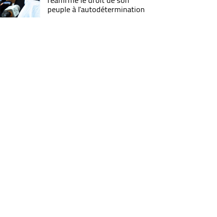
réaffirme le droit de son
peuple à l'autodétermination