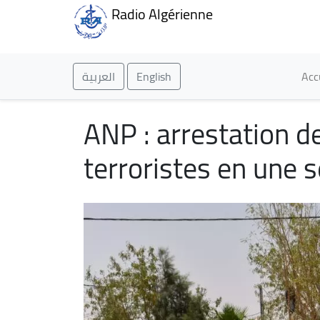
Radio Algérienne
Ma
العربية
English
Acc
ANP : arrestation d
terroristes en une 