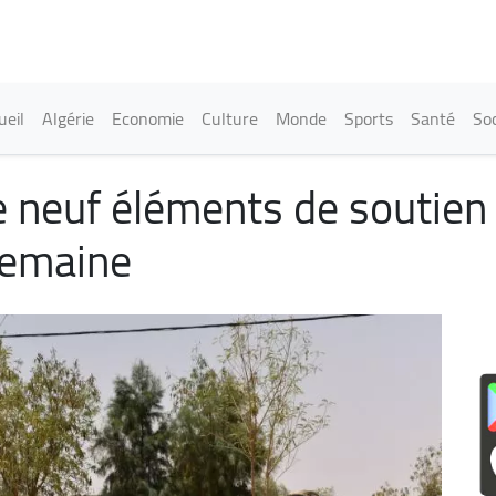
Aller
au
contenu
principal
in navigation
ueil
Algérie
Economie
Culture
Monde
Sports
Santé
Soc
e neuf éléments de soutien
semaine