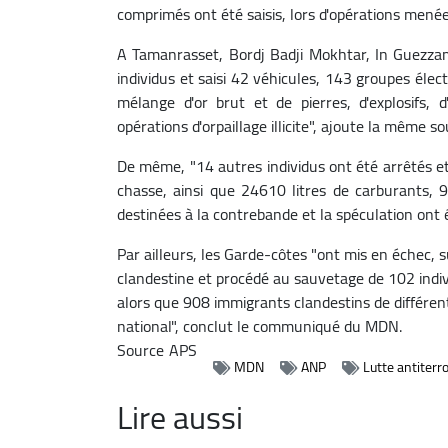
comprimés ont été saisis, lors d'opérations menées
A Tamanrasset, Bordj Badji Mokhtar, In Guezza
individus et saisi 42 véhicules, 143 groupes éle
mélange d'or brut et de pierres, d'explosifs, 
opérations d'orpaillage illicite", ajoute la même so
De même, "14 autres individus ont été arrêtés et un
chasse, ainsi que 24610 litres de carburants, 
destinées à la contrebande et la spéculation on
Par ailleurs, les Garde-côtes "ont mis en échec, s
clandestine et procédé au sauvetage de 102 indiv
alors que 908 immigrants clandestins de différente
national", conclut le communiqué du MDN.
Source
APS
MDN
ANP
Lutte antiterro
Lire aussi