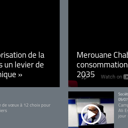
orisation de la
Merouane Chaba
 un levier de
consommation é
ique »
2035
Catégo
Sociét
09/07
e de vœux à 12 choix pour
Camp
iers
Ali 
jour