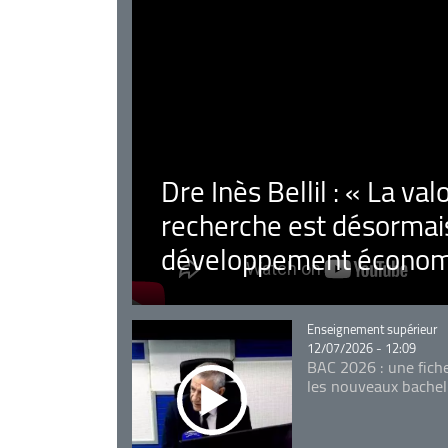
Dre Inès Bellil : « La val
recherche est désormais
développement économ
Catégorie
Enseignement supérieur
12/07/2026 - 12:09
BAC 2026 : une fich
les nouveaux bachel