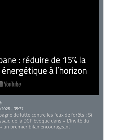
ne : réduire de 15% la
nergétique à l’horizon
rie
é
/2026 - 09:37
agne de lutte contre les feux de forêts : Si
Essaid de la DGF évoque dans « L'Invité du
 » un premier bilan encourageant