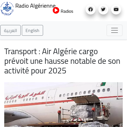
Aller
Radio Algérienne
au
Radios
contenu
principal
العربية
English
Transport : Air Algérie cargo
prévoit une hausse notable de son
activité pour 2025