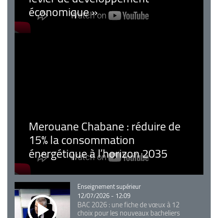
économique »
Merouane Chabane : réduire de
15% la consommation
énergétique à l’horizon 2035
Catégorie
Enseignement supérieur
12/07/2026 - 12:09
BAC 2026 : une fiche de vœux à 12
choix pour les nouveaux bacheliers