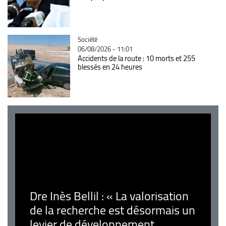
Catégorie
Société
06/08/2026 - 11:01
Accidents de la route : 10 morts et 255
blessés en 24 heures
Dre Inès Bellil : « La valorisation
de la recherche est désormais un
levier de développement