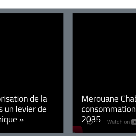
orisation de la
Merouane Chaba
 un levier de
consommation é
ique »
2035