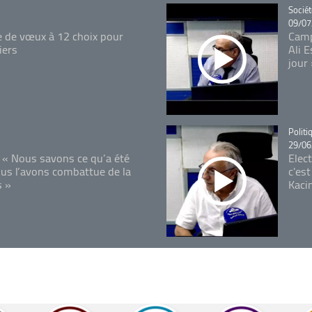
Catégo
Sociét
09/07
e de vœux à 12 choix pour
Camp
iers
Ali 
jour
Catégo
Politi
29/06
 « Nous savons ce qu’a été
Elec
ous l’avons combattue de la
c'est
s »
Kaci