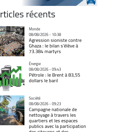
rticles récents
Catégorie
Monde
08/08/2026 - 10:38
Agression sioniste contre
Ghaza : le bilan s'élève à
73.384 martyrs
Catégorie
Énergie
08/08/2026 - 09:43
Pétrole : le Brent à 83,55
dollars le baril
Catégorie
Société
08/08/2026 - 09:23
Campagne nationale de
nettoyage à travers les
quartiers et les espaces
publics avec la participation
des citoyens et des