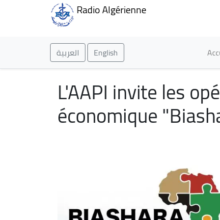
Radio Algérienne
Ma
العربية
English
Acc
L'AAPI invite les o
économique "Biasha