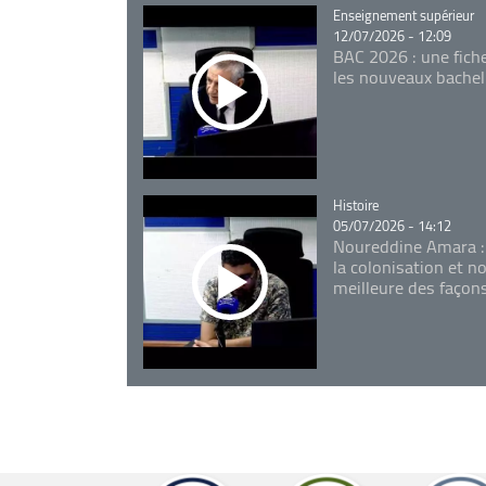
Catégorie
Enseignement supérieur
12/07/2026 - 12:09
BAC 2026 : une fich
les nouveaux bachel
Catégorie
Histoire
05/07/2026 - 14:12
Noureddine Amara :
la colonisation et n
meilleure des façon