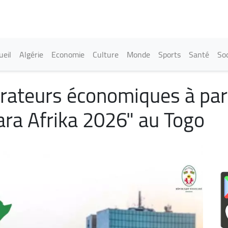
Aller
au
contenu
principal
in navigation
ueil
Algérie
Economie
Culture
Monde
Sports
Santé
Soc
pérateurs économiques à par
ra Afrika 2026" au Togo