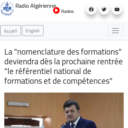
Aller
Radio Algérienne
au
Radios
contenu
principal
العربية
English
La "nomenclature des formations"
deviendra dès la prochaine rentrée
"le référentiel national de
formations et de compétences"