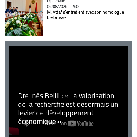
Catégorie
Diplomatie
06/08/2026 - 19:00
M. Attaf s'entretient avec son homologue
biélorusse
Dre Inès Bellil : « La valorisation
de la recherche est désormais un
levier de développement
économique »