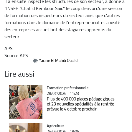
Il a ensuite inspecté les structures de son secteur, a donné à
l’INSFP "Chahid Kembour Saïd" le coup d’envoi d’une session
de formation des inspecteurs du secteur ainsi que d’autres
formations dans le domaine de l’entrepreneuriat et a visité
des entreprises accueillant des stagiaires apprentis du
secteur.
APS
Source
APS
Yacine El Mahdi Oualid
Lire aussi
Catégorie
Formation professionnelle
28/07/2026 - 11:23
Plus de 400 000 places pédagogiques
et 23 nouvelles spécialités à la rentrée
prévue le 4 octobre prochain
Catégorie
Agriculture
24/06/2026 - 18:06