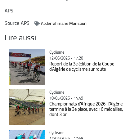
APS
Source
APS
Abderrahmane Mansouri
Lire aussi
Catégorie
Cyclisme
12/06/2026 - 17:20
Report de la 3e édition de la Coupe
d’Algérie de cyclisme sur route
Catégorie
Cyclisme
18/05/2026 - 14:49
Championnats d'Afrique 2026 : l'Algérie
termine à la 3e place, avec 16 médailles,
dont 3 or
Catégorie
Cyclisme
17/05/2026 - 17:48