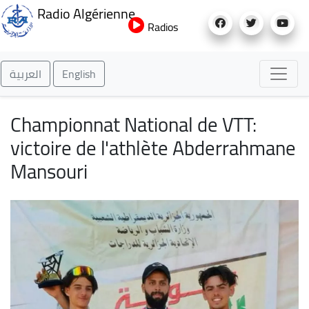
Aller
Radio Algérienne
au
Radios
contenu
principal
العربية
English
Championnat National de VTT:
victoire de l'athlète Abderrahmane
Mansouri