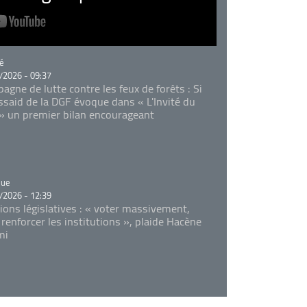
rie
é
/2026 - 09:37
agne de lutte contre les feux de forêts : Si
Essaid de la DGF évoque dans « L'Invité du
 » un premier bilan encourageant
rie
que
/2026 - 12:39
tions législatives : « voter massivement,
 renforcer les institutions », plaide Hacène
mi