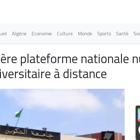
Aller
au
contenu
principal
in navigation
ueil
Algérie
Economie
Culture
Monde
Sports
Santé
Soc
ière plateforme nationale 
iversitaire à distance