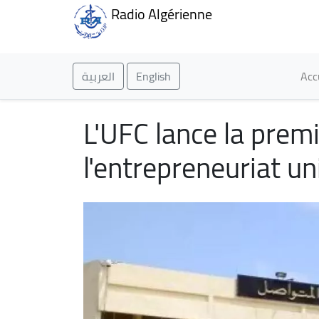
Radio Algérienne
Ma
العربية
English
Acc
L'UFC lance la prem
l'entrepreneuriat un