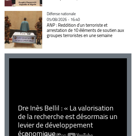
Catégorie
Défense nationale
05/08/2026 - 16:40
ANP : Reddition d'un terroriste et
arrestation de 10 éléments de soutien aux
groupes terroristes en une semaine
Dre Inès Bellil : « La valorisation
de la recherche est désormais un
levier de développement
économique »