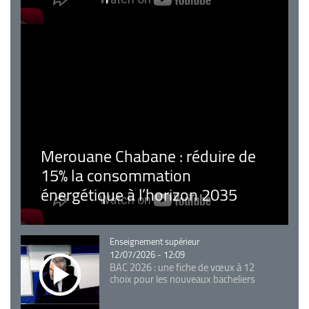
Merouane Chabane : réduire de
15% la consommation
énergétique à l’horizon 2035
Catégorie
Enseignement supérieur
12/07/2026 - 12:09
BAC 2026 : une fiche de vœux à 12
choix pour les nouveaux bacheliers