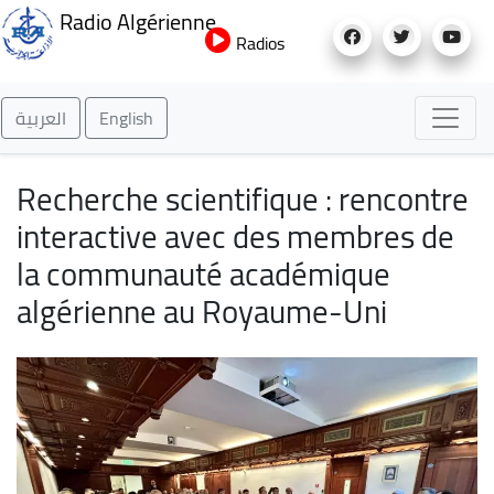
Aller
Radio Algérienne
au
Radios
contenu
principal
العربية
English
Recherche scientifique : rencontre
interactive avec des membres de
la communauté académique
algérienne au Royaume-Uni