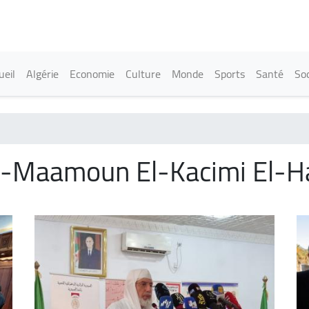
Aller
au
contenu
principal
in navigation
ueil
Algérie
Economie
Culture
Monde
Sports
Santé
Soc
-Maamoun El-Kacimi El-H