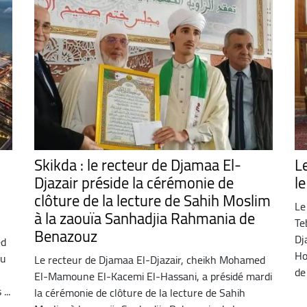
Skikda : le recteur de Djamaa El-
L
Djazair préside la cérémonie de
l
clôture de la lecture de Sahih Moslim
Le
à la zaouïa Sanhadjia Rahmania de
Te
Benazouz
Dj
ed
Ho
au
Le recteur de Djamaa El-Djazair, cheikh Mohamed
de 
El-Mamoune El-Kacemi El-Hassani, a présidé mardi
...
la cérémonie de clôture de la lecture de Sahih