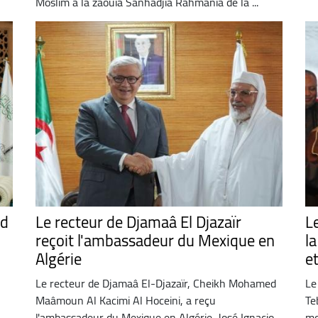
Moslim à la zaouïa Sanhadjia Rahmania de la ...
rd
Le recteur de Djamaâ El Djazaïr
L
reçoit l'ambassadeur du Mexique en
l
Algérie
et
Le recteur de Djamaâ El-Djazaïr, Cheikh Mohamed
Le
Maâmoun Al Kacimi Al Hoceini, a reçu
Te
l'ambassadeur du Mexique en Algérie, José Ignacio
mo