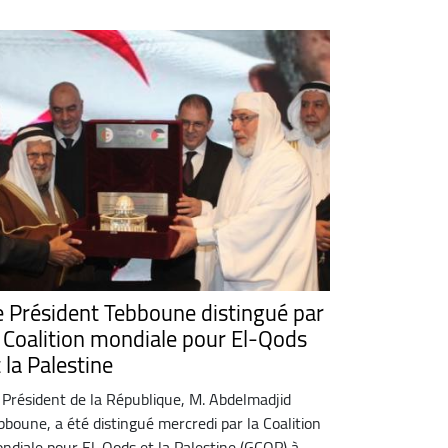
e Président Tebboune distingué par
a Coalition mondiale pour El-Qods
 la Palestine
 Président de la République, M. Abdelmadjid
bboune, a été distingué mercredi par la Coalition
ndiale pour El-Qods et la Palestine (GCQP) à