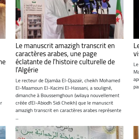
Le manuscrit amazigh transcrit en
L
caractères arabes, une page
v
ne
éclatante de l’histoire culturelle de
Le
l’Algérie
Ma
ap
Le recteur de Djamâa El-Djazaïr, cheikh Mohamed
pa
El-Maamoun El-Kacimi El-Hassani, a souligné,
dimanche à Boussemghoun (wilaya nouvellement
ur
créée d’El-Abiodh Sidi Cheikh) que le manuscrit
amazigh transcrit en caractères arabes représente
...