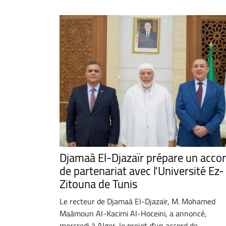
Djamaâ El-Djazaïr prépare un acco
de partenariat avec l'Université Ez-
Zitouna de Tunis
Le recteur de Djamaâ El-Djazaïr, M. Mohamed
Maâmoun Al-Kacimi Al-Hoceini, a annoncé,
mercredi à Alger, le projet d'un accord de