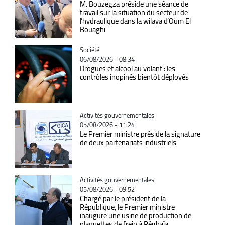
M. Bouzegza préside une séance de
travail sur la situation du secteur de
l’hydraulique dans la wilaya d’Oum El
Bouaghi
Catégorie
Société
06/08/2026 - 08:34
Drogues et alcool au volant : les
contrôles inopinés bientôt déployés
Catégorie
Activités gouvernementales
05/08/2026 - 11:24
Le Premier ministre préside la signature
de deux partenariats industriels
Catégorie
Activités gouvernementales
05/08/2026 - 09:52
Chargé par le président de la
République, le Premier ministre
inaugure une usine de production de
plaquettes de frein à Réghaïa