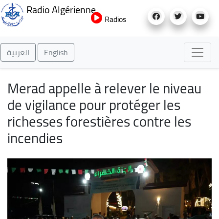
Aller
Radio Algérienne
au
Radios
contenu
principal
العربية
English
Merad appelle à relever le niveau
de vigilance pour protéger les
richesses forestières contre les
incendies