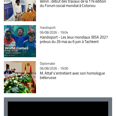
Bénin : début des travaux de la 17e édition
du Forum social mondial à Cotonou
Catégorie
Handisport
06/08/2026 - 19:04
Handisport - Les Jeux mondiaux IBSA 2027
prévus du 26 mai au 6 juin à Tachkent
Catégorie
Diplomatie
06/08/2026 - 19:00
M. Attaf s'entretient avec son homologue
biélorusse