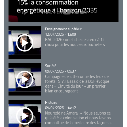
15% la consommation
énergétique à l’horizon 2035
Catégorie
Enseignement supérieur
12/07/2026 - 12:09
BAC 2026 : une fiche de vœux à 12
choix pour les nouveaux bacheliers
Catégorie
Société
09/07/2026 - 09:37
Campagne de lutte contre les feux de
forêts : Si Ali Essaid de la DGF évoque
dans « L'Invité du jour » un premier
bilan encourageant
Catégorie
Histoire
05/07/2026 - 14:12
Noureddine Amara : « Nous savons ce
qu’a été la colonisation et nous l’avons
combattue de la meilleure des façons »