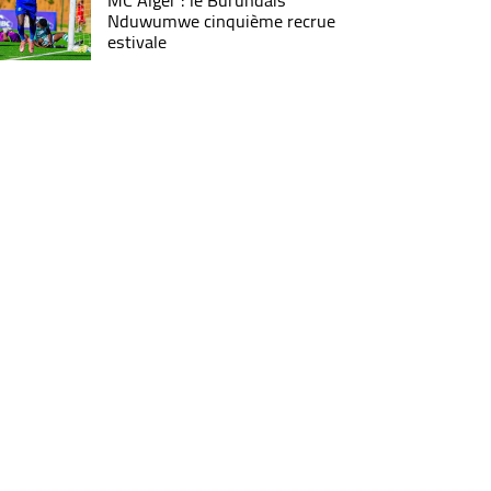
MC Alger : le Burundais
Nduwumwe cinquième recrue
estivale