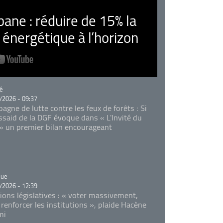
ne : réduire de 15% la
nergétique à l’horizon
rie
é
/2026 - 09:37
agne de lutte contre les feux de forêts : Si
Essaid de la DGF évoque dans « L'Invité du
 » un premier bilan encourageant
rie
que
/2026 - 12:39
tions législatives : « voter massivement,
 renforcer les institutions », plaide Hacène
mi