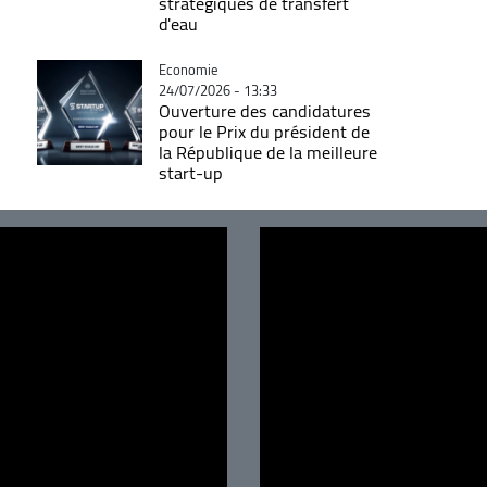
stratégiques de transfert
d'eau
Catégorie
Economie
24/07/2026 - 13:33
Ouverture des candidatures
pour le Prix du président de
la République de la meilleure
start-up