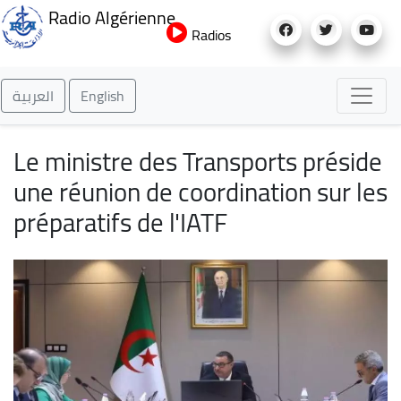
Aller
Radio Algérienne
au
Radios
contenu
principal
العربية
English
Le ministre des Transports préside
une réunion de coordination sur les
préparatifs de l'IATF