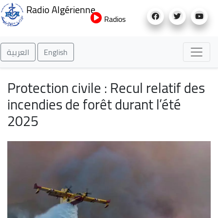
Aller
Radio Algérienne
au
Radios
contenu
principal
العربية
English
Protection civile : Recul relatif des
incendies de forêt durant l’été
2025