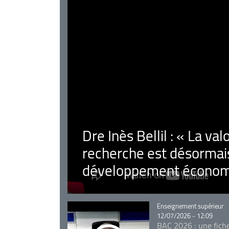
Dre Inès Bellil : « La val
recherche est désormais
développement économ
Catégorie
Enseignement supérieur
12/07/2026 - 12:09
BAC 2026 : une fich