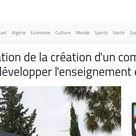
Aller
au
contenu
principal
in navigation
ueil
Algérie
Economie
Culture
Monde
Sports
Santé
Soc
ation de la création d'un c
développer l'enseignement 