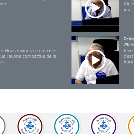
iers
Ali 
jour
Catégo
Politi
29/06
 « Nous savons ce qu’a été
Elec
ous l’avons combattue de la
c'est
s »
Kaci