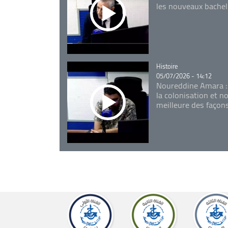
les nouveaux bachel
Catégorie
Histoire
05/07/2026 - 14:12
Noureddine Amara :
la colonisation et n
meilleure des façon