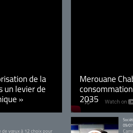
orisation de la
Merouane Chaba
 un levier de
consommation é
ique »
2035
Catégo
Sociét
09/07
e de vœux à 12 choix pour
Camp