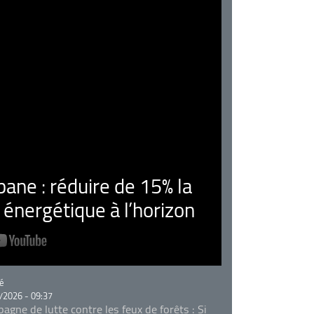
ne : réduire de 15% la
nergétique à l’horizon
rie
é
/2026 - 09:37
agne de lutte contre les feux de forêts : Si