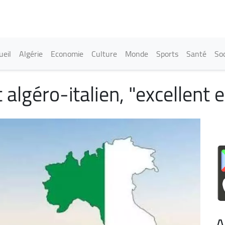
Aller
au
contenu
principal
in navigation
ueil
Algérie
Economie
Culture
Monde
Sports
Santé
Soc
at algéro-italien, "excellent
A