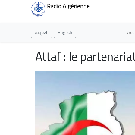
Radio Algérienne
Ma
العربية
English
Acc
Attaf : le partenari