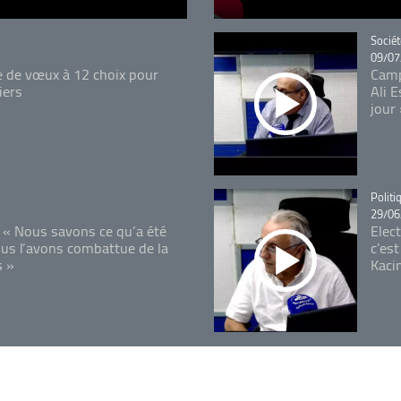
Catégo
Sociét
09/07
e de vœux à 12 choix pour
Camp
iers
Ali 
jour
Catégo
Politi
29/06
 « Nous savons ce qu’a été
Elec
ous l’avons combattue de la
c'est
s »
Kaci