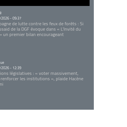
rie
é
/2026 - 09:37
agne de lutte contre les feux de forêts : Si
Essaid de la DGF évoque dans « L'Invité du
 » un premier bilan encourageant
rie
que
/2026 - 12:39
tions législatives : « voter massivement,
 renforcer les institutions », plaide Hacène
mi