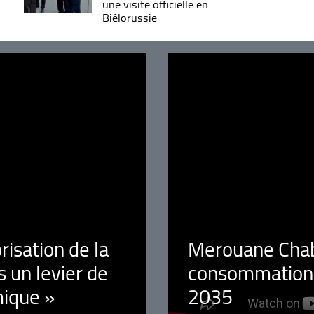
une visite officielle en
Biélorussie
orisation de la
Merouane Chaba
 un levier de
consommation é
ique »
2035