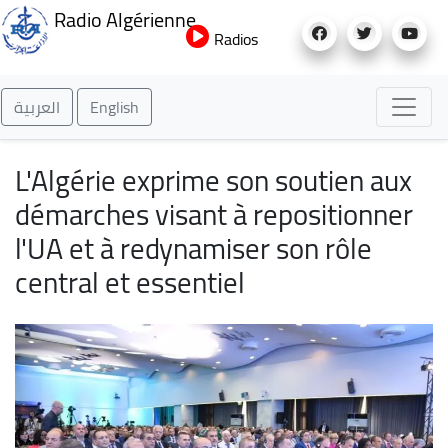
Aller
Radio Algérienne
au
Radios
contenu
principal
العربية
English
L'Algérie exprime son soutien aux
démarches visant à repositionner
l'UA et à redynamiser son rôle
central et essentiel