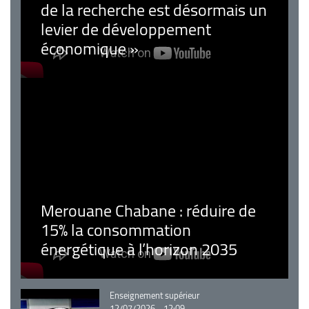
de la recherche est désormais un
levier de développement
économique »
Merouane Chabane : réduire de
15% la consommation
énergétique à l’horizon 2035
Catégorie
Enseignement supérieur
12/07/2026 - 12:09