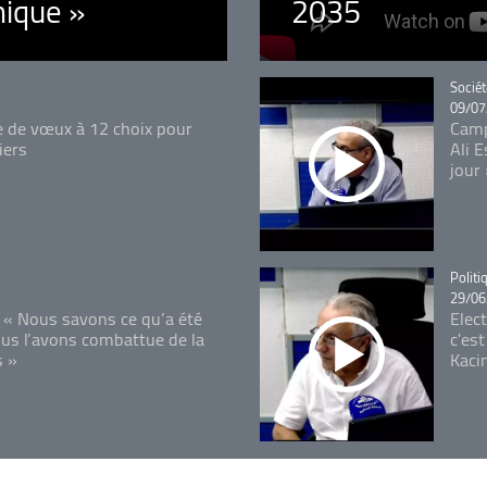
ique »
2035
Catégo
Sociét
09/07
e de vœux à 12 choix pour
Camp
iers
Ali 
jour
Catégo
Politi
29/06
 « Nous savons ce qu’a été
Elec
ous l’avons combattue de la
c'est
s »
Kaci