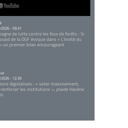
rie
é
/2026 - 09:37
agne de lutte contre les feux de forêts : Si
Essaid de la DGF évoque dans « L'Invité du
 » un premier bilan encourageant
rie
que
/2026 - 12:39
tions législatives : « voter massivement,
 renforcer les institutions », plaide Hacène
mi