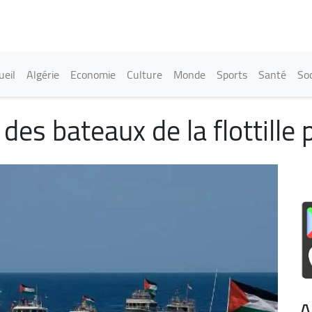
Aller
au
contenu
principal
in navigation
ueil
Algérie
Economie
Culture
Monde
Sports
Santé
Soc
e des bateaux de la flottille
A