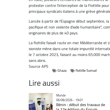
protester contre l'interception de la Flottille pour
principaux syndicats italiens à une grève général
Lancée à partir de l'Espagne début septembre, la
pacifique et non violente d'aide humanitaire", c
originaires de plus de 40 pays.
La flottille faisait route en mer Méditerranée et 
sioniste mène dans une totale impunité internati
le 7 octobre 2023, faisant au moins 65.000 martyr
sans abris.
Source
APS
Ghaza
flottille Sumud
Lire aussi
Catégorie
Monde
06/08/2026 - 19:07
Bénin : début des travaux de
la 17e édition du Forum