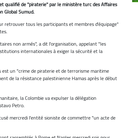
ualifié de ''piraterie'' par le ministère turc des Affaires
tion Global Sumud.
ur retrouver tous les participants et membres d'équipage"
tes.
taires non armés", a dit l'organisation, appelant "les
itutions internationales à exiger la sécurité et la
es est un "crime de piraterie et de terrorisme maritime
ement de la résistance palestinienne Hamas après le début
anitaire, la Colombie va expulser la délégation
stavo Petro.
ccusé mercredi l'entité sioniste de commettre "un acte de
e sont rassemblés à Rome et Naples mercredi soir pour