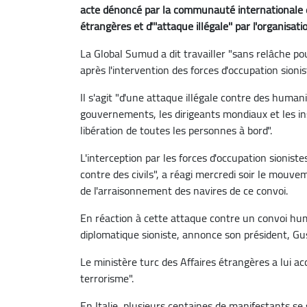
acte dénoncé par la communauté internationale et q
étrangères et d'''attaque illégale'' par l'organisa
La Global Sumud a dit travailler "sans relâche po
après l'intervention des forces d'occupation sionis
Il s'agit "d'une attaque illégale contre des humani
gouvernements, les dirigeants mondiaux et les inst
libération de toutes les personnes à bord".
L'interception par les forces d'occupation sionist
contre des civils", a réagi mercredi soir le mouv
de l'arraisonnement des navires de ce convoi.
En réaction à cette attaque contre un convoi hum
diplomatique sioniste, annonce son président, Gu
Le ministère turc des Affaires étrangères a lui a
terrorisme".
En Italie, plusieurs centaines de manifestants s