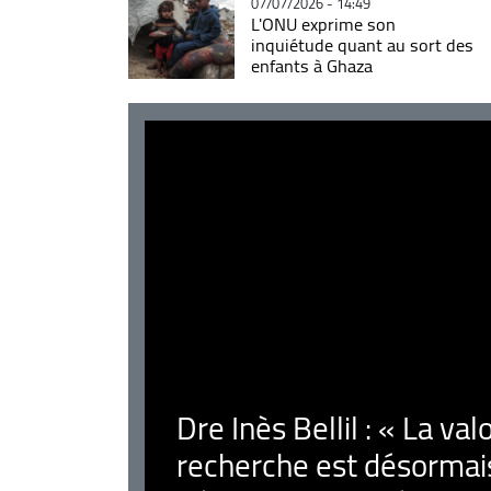
07/07/2026 - 14:49
L'ONU exprime son
inquiétude quant au sort des
enfants à Ghaza
Dre Inès Bellil : « La val
recherche est désormais