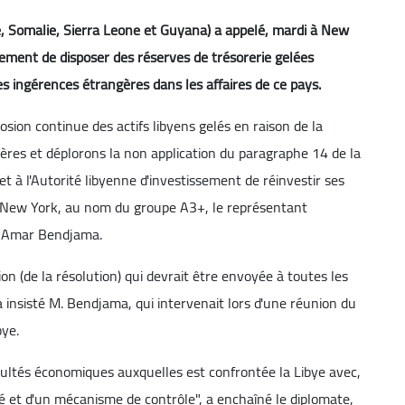
e, Somalie, Sierra Leone et Guyana) a appelé, mardi à New
ssement de disposer des réserves de trésorerie gelées
es ingérences étrangères dans les affaires de ce pays.
on continue des actifs libyens gelés en raison de la
ières et déplorons la non application du paragraphe 14 de la
t à l'Autorité libyenne d'investissement de réinvestir ses
 à New York, au nom du groupe A3+, le représentant
s, Amar Bendjama.
ion (de la résolution) qui devrait être envoyée à toutes les
a insisté M. Bendjama, qui intervenait lors d'une réunion du
bye.
cultés économiques auxquelles est confrontée la Libye avec,
 et d'un mécanisme de contrôle", a enchaîné le diplomate,