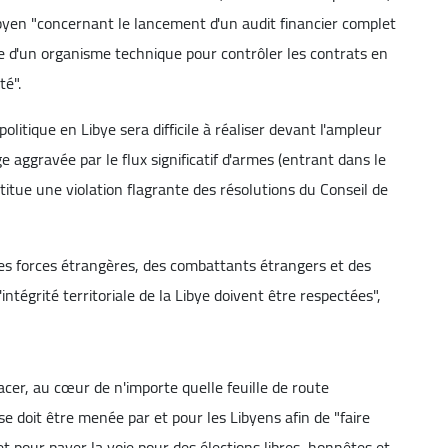
libyen "concernant le lancement d'un audit financier complet
ce d'un organisme technique pour contrôler les contrats en
té".
olitique en Libye sera difficile à réaliser devant l'ampleur
 aggravée par le flux significatif d'armes (entrant dans le
titue une violation flagrante des résolutions du Conseil de
es forces étrangères, des combattants étrangers et des
ntégrité territoriale de la Libye doivent être respectées",
acer, au cœur de n'importe quelle feuille de route
ise doit être menée par et pour les Libyens afin de "faire
 et pour paver la voie pour des élections libres, honnêtes et