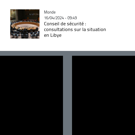
Catégorie
Monde
16/04/2024 - 09:49
Conseil de sécurité :
consultations sur la situation
en Libye