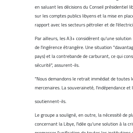
en saluant les décisions du Conseil présidentiel 
sur les comptes publics libyens et la mise en pla
rapport avec les secteurs pétrolier et de l'électrici
Par ailleurs, les A3+ considèrent qu'une solution p
de l'ingérence étrangère. Une situation "davantage
pays) et la contrebande de carburant, ce qui cons
sécurité", assurent-ils.
"Nous demandons le retrait immédiat de toutes l
mercenaires. La souveraineté, l'indépendance et l'i
soutiennent-ils.
Le groupe a souligné, en outre, la nécessité de pl
concernant la Libye, l'idée qu'une solution à la cr
progresser l'unification de toutes les institutions