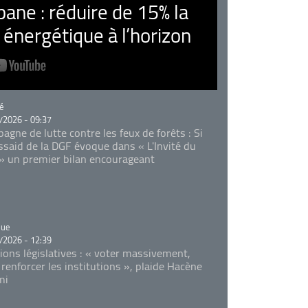
ne : réduire de 15% la
nergétique à l’horizon
rie
é
/2026 - 09:37
agne de lutte contre les feux de forêts : Si
Essaid de la DGF évoque dans « L'Invité du
 » un premier bilan encourageant
rie
que
/2026 - 12:39
tions législatives : « voter massivement,
 renforcer les institutions », plaide Hacène
mi