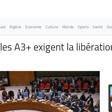
Aller
au
contenu
principal
in navigation
ueil
Algérie
Economie
Culture
Monde
Sports
Santé
Soc
 les A3+ exigent la libératio