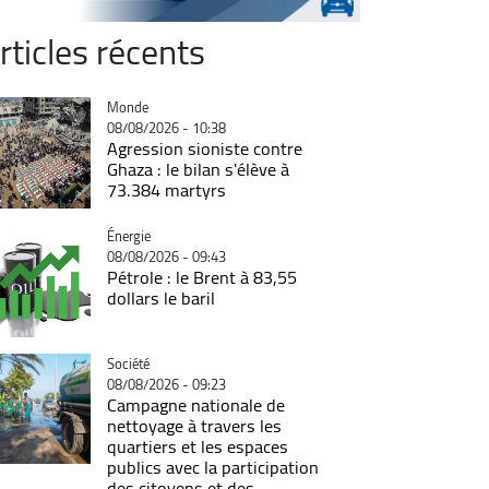
rticles récents
Catégorie
Monde
08/08/2026 - 10:38
Agression sioniste contre
Ghaza : le bilan s'élève à
73.384 martyrs
Catégorie
Énergie
08/08/2026 - 09:43
Pétrole : le Brent à 83,55
dollars le baril
Catégorie
Société
08/08/2026 - 09:23
Campagne nationale de
nettoyage à travers les
quartiers et les espaces
publics avec la participation
des citoyens et des