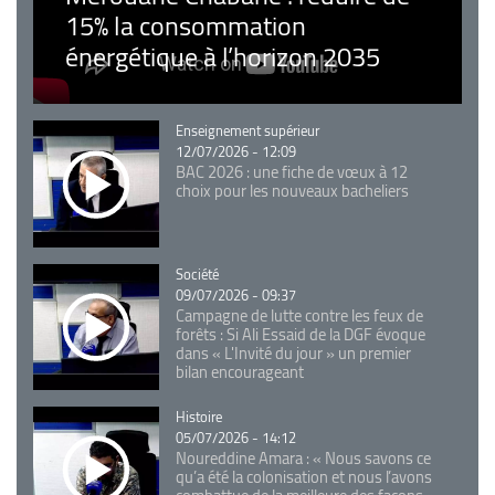
15% la consommation
énergétique à l’horizon 2035
Catégorie
Enseignement supérieur
12/07/2026 - 12:09
BAC 2026 : une fiche de vœux à 12
choix pour les nouveaux bacheliers
Catégorie
Société
09/07/2026 - 09:37
Campagne de lutte contre les feux de
forêts : Si Ali Essaid de la DGF évoque
dans « L'Invité du jour » un premier
bilan encourageant
Catégorie
Histoire
05/07/2026 - 14:12
Noureddine Amara : « Nous savons ce
qu’a été la colonisation et nous l’avons