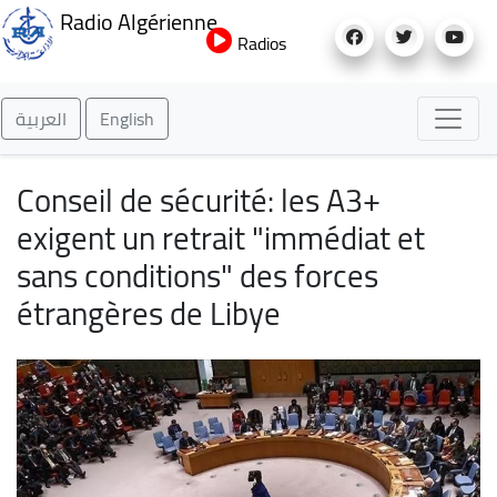
Aller
Radio Algérienne
au
Radios
contenu
principal
العربية
English
Conseil de sécurité: les A3+
exigent un retrait "immédiat et
sans conditions" des forces
étrangères de Libye