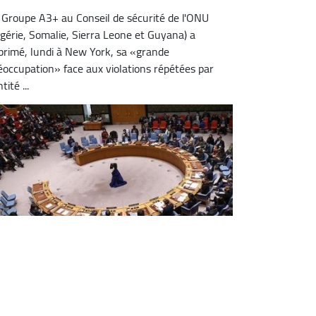
 Groupe A3+ au Conseil de sécurité de l'ONU
lgérie, Somalie, Sierra Leone et Guyana) a
primé, lundi à New York, sa «grande
éoccupation» face aux violations répétées par
ntité ...
onseil de sécurité: les A3+