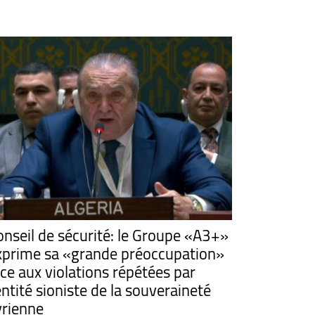
onseil de sécurité: le Groupe «A3+»
xprime sa «grande préoccupation»
ace aux violations répétées par
entité sioniste de la souveraineté
yrienne