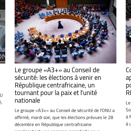
Le groupe «A3+» au Conseil de
Co
sécurité: les élections à venir en
a
République centrafricaine, un
p
tournant pour la paix et l'unité
R
NU
nationale
é,
Le
So
Le groupe «A3+» au Conseil de sécurité de l'ONU a
à 
affirmé, mardi soir, que les élections prévues le 28
à 
décembre en République centrafricaine