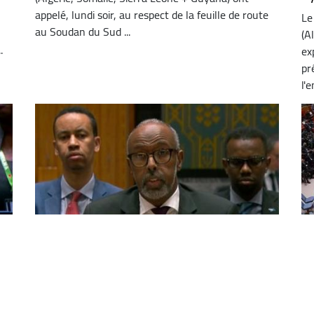
appelé, lundi soir, au respect de la feuille de route
Le
au Soudan du Sud ...
(A
.
ex
pr
l'e
Le «A3+» affirme son engagement à
C