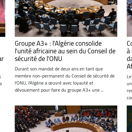
Groupe A3+ : l'Algérie consolide
C
l'unité africaine au sein du Conseil de
à
ar
sécurité de l'ONU
d
A
Durant son mandat de deux ans en tant que
membre non-permanent du Conseil de sécurité de
s
Le
l'ONU, l'Algérie a œuvré avec loyauté et
a
un
dévouement pour faire du groupe A3+ une ...
re
co