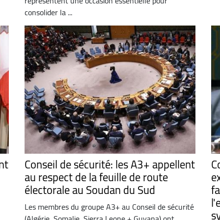
représentent une occasion essentielle pour
consolider la ...
nt
Conseil de sécurité: les A3+ appellent
C
au respect de la feuille de route
e
électorale au Soudan du Sud
f
l'
Les membres du groupe A3+ au Conseil de sécurité
s
(Algérie, Somalie, Sierra Leone + Guyana) ont