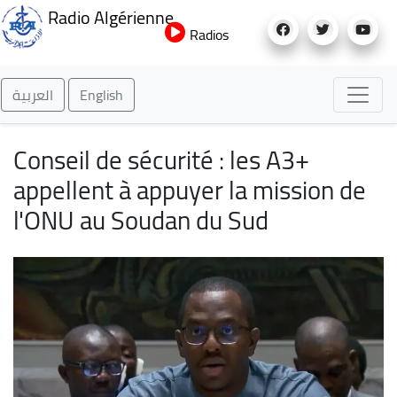
Aller
Radio Algérienne
au
Radios
contenu
principal
العربية
English
Conseil de sécurité : les A3+
appellent à appuyer la mission de
l'ONU au Soudan du Sud