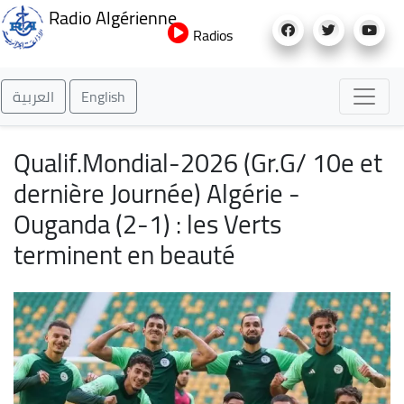
Aller
Radio Algérienne
au
Radios
contenu
principal
العربية
English
Qualif.Mondial-2026 (Gr.G/ 10e et
dernière Journée) Algérie -
Ouganda (2-1) : les Verts
terminent en beauté