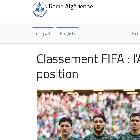
Radio Algérienne
Ma
العربية
English
Acc
Classement FIFA : l'
position