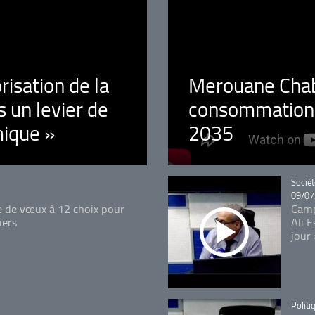
orisation de la
Merouane Chaba
 un levier de
consommation é
ique »
2035
Catégo
Sociét
09/07
e de vœux à 12 choix pour
Camp
iers
Ali 
jour
Catégo
Politi