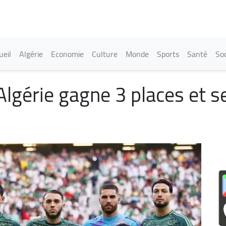
Aller
au
contenu
principal
in navigation
ueil
Algérie
Economie
Culture
Monde
Sports
Santé
Soc
Algérie gagne 3 places et s