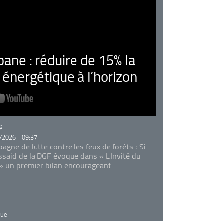
ne : réduire de 15% la
nergétique à l’horizon
rie
é
/2026 - 09:37
agne de lutte contre les feux de forêts : Si
Essaid de la DGF évoque dans « L'Invité du
 » un premier bilan encourageant
rie
que