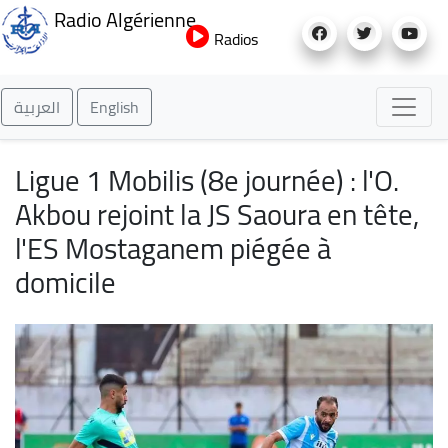
Aller
Radio Algérienne
au
Radios
contenu
principal
العربية
English
Ligue 1 Mobilis (8e journée) : l'O.
Akbou rejoint la JS Saoura en tête,
l'ES Mostaganem piégée à
domicile