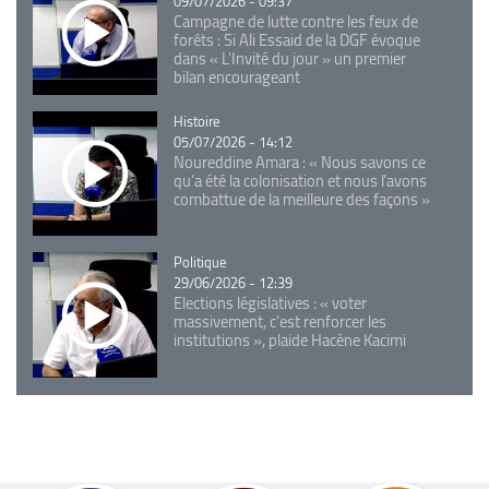
09/07/2026 - 09:37
Campagne de lutte contre les feux de
forêts : Si Ali Essaid de la DGF évoque
dans « L'Invité du jour » un premier
bilan encourageant
Catégorie
Histoire
05/07/2026 - 14:12
Noureddine Amara : « Nous savons ce
qu’a été la colonisation et nous l’avons
combattue de la meilleure des façons »
Catégorie
Politique
29/06/2026 - 12:39
Elections législatives : « voter
massivement, c'est renforcer les
institutions », plaide Hacène Kacimi