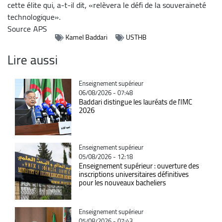
cette élite qui, a-t-il dit, «relèvera le défi de la souveraineté
technologique».
Source
APS
Kamel Baddari
USTHB
Lire aussi
Catégorie
Enseignement supérieur
06/08/2026 - 07:48
Baddari distingue les lauréats de l'IMC
2026
Catégorie
Enseignement supérieur
05/08/2026 - 12:18
Enseignement supérieur : ouverture des
inscriptions universitaires définitives
pour les nouveaux bacheliers
Catégorie
Enseignement supérieur
05/08/2026 - 07:43