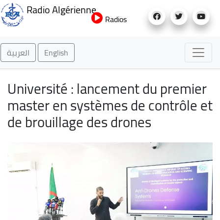
Aller
Radio Algérienne
au
Radios
contenu
principal
العربية
English
Université : lancement du premier
master en systèmes de contrôle et
de brouillage des drones