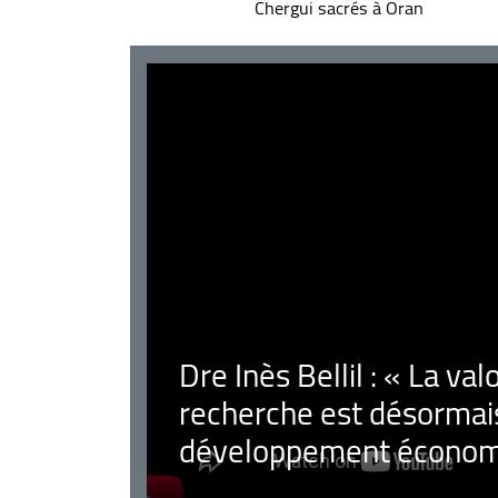
Chergui sacrés à Oran
Dre Inès Bellil : « La val
recherche est désormais
développement économ