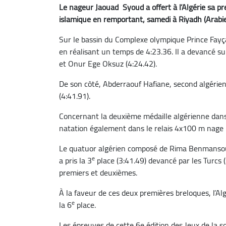
Le nageur Jaouad Syoud a offert à l’Algérie sa pre
islamique en remportant, samedi à Riyadh (Arabie
Sur le bassin du Complexe olympique Prince Fayçal
en réalisant un temps de 4:23.36. Il a devancé su
et Onur Ege Oksuz (4:24.42).
De son côté, Abderraouf Hafiane, second algérien 
(4:41.91).
Concernant la deuxième médaille algérienne dans 
natation également dans le relais 4x100 m nage l
Le quatuor algérien composé de Rima Benmansou
e
a pris la 3
place (3:41.49) devancé par les Turcs (
premiers et deuxièmes.
À la faveur de ces deux premières breloques, l’Al
e
la 6
place.
Les épreuves de cette 6e édition des Jeux de la s