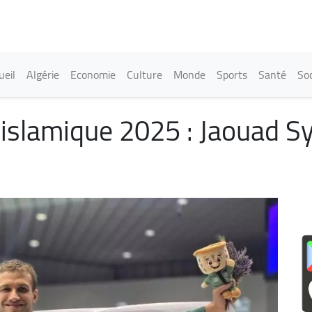
Aller
au
contenu
principal
in navigation
ueil
Algérie
Economie
Culture
Monde
Sports
Santé
Soc
é islamique 2025 : Jaouad Sy