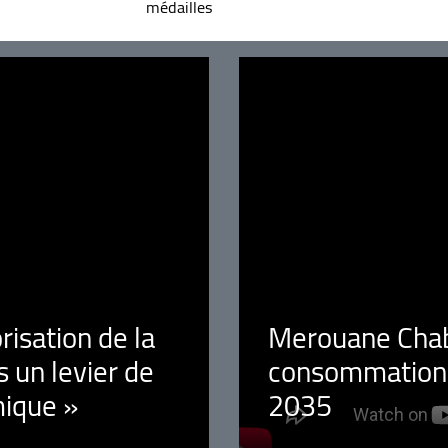
médailles
orisation de la
Merouane Chaba
 un levier de
consommation é
ique »
2035