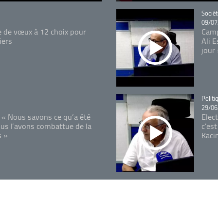
Catégo
Sociét
09/07
e de vœux à 12 choix pour
Camp
iers
Ali 
jour
Catégo
Politi
29/06
 « Nous savons ce qu’a été
Elec
ous l’avons combattue de la
c'est
s »
Kaci