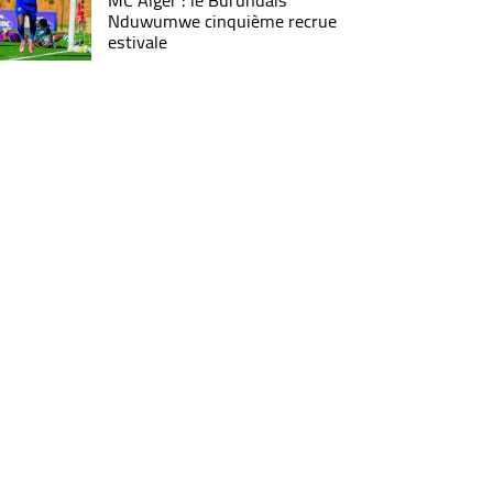
MC Alger : le Burundais
Nduwumwe cinquième recrue
estivale