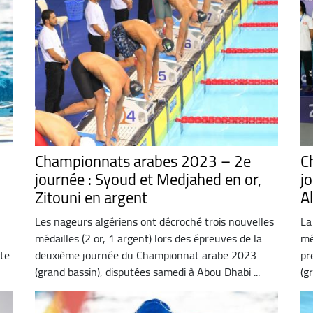
Championnats arabes 2023 – 2e
C
journée : Syoud et Medjahed en or,
jo
Zitouni en argent
A
Les nageurs algériens ont décroché trois nouvelles
La
médailles (2 or, 1 argent) lors des épreuves de la
mé
ête
deuxième journée du Championnat arabe 2023
pr
(grand bassin), disputées samedi à Abou Dhabi ...
(g