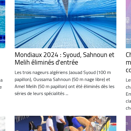
Mondiaux 2024 : Syoud, Sahnoun et
C
Melih éliminés d'entrée
m
c
Les trois nageurs algériens Jaouad Syoud (100 m
papillon), Oussama Sahnoun (50 m nage libre) et
la
Le
Amel Melih (50 m papillon) ont été éliminés dès les
e
ch
séries de leurs spécialités ...
Em
cl
che