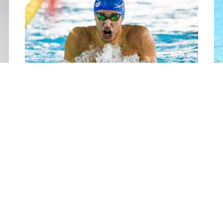
Natation-Championnat de France
2
(petit bassin-200 m 4 nages): record
u
d'Algérie pour Syoud
En
na
Le nageur algérien Jaouad Syoud a réalisé un
 la
dé
nouveau record d'Algérie du 200 m 4 nages,
na
dimanche soir lors de la 4è et dernière journée du
Championnat de France (Open ...