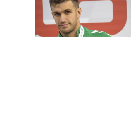
Jeux sportifs arabes : Jaouad Syoud
domine le 200m 4 nages
Le nageur algérien Jaouad Syoud a encore brillé,
dimanche soir à Oran, sur 400 m 4 nages en
s’adjugeant l’or de cette épreuve, comptant pour
5e journée de la ...