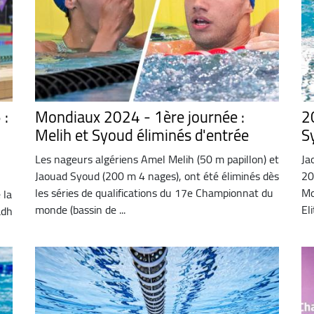
 :
Mondiaux 2024 - 1ère journée :
2
Melih et Syoud éliminés d'entrée
S
Les nageurs algériens Amel Melih (50 m papillon) et
Ja
Jaouad Syoud (200 m 4 nages), ont été éliminés dès
20
les séries de qualifications du 17e Championnat du
Mo
 la
monde (bassin de ...
Eli
adh