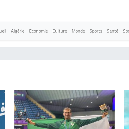
Aller
au
contenu
principal
in navigation
ueil
Algérie
Economie
Culture
Monde
Sports
Santé
Soc