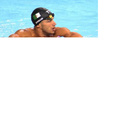
00m 4 nages : Jaouad Syoud signe
n nouveau record national
core un record d’Algérie pour Jaouad Syoud. Le
geur algérien vient d’ajouter à son palmarès,
jà bien étoffé, le record national du 200m 4
ges réalisé, ce dimanche à Chartres ...