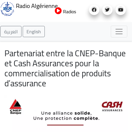
Aller
Radio Algérienne
au
Radios
contenu
principal
العربية
English
Partenariat entre la CNEP-Banque
et Cash Assurances pour la
commercialisation de produits
d’assurance