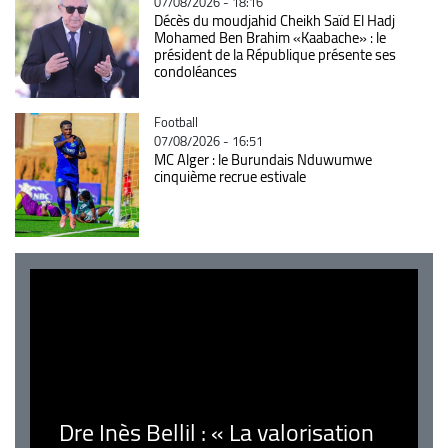
07/08/2026 - 18:16
Décès du moudjahid Cheikh Saïd El Hadj
Mohamed Ben Brahim «Kaabache» : le
président de la République présente ses
condoléances
Catégorie
Football
07/08/2026 - 16:51
MC Alger : le Burundais Nduwumwe
cinquième recrue estivale
Dre Inès Bellil : « La valorisation