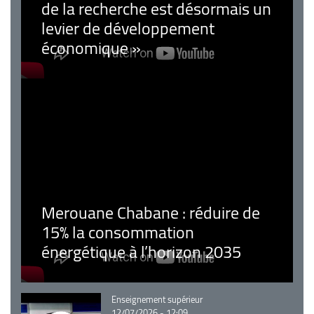
de la recherche est désormais un
levier de développement
économique »
Merouane Chabane : réduire de
15% la consommation
énergétique à l’horizon 2035
Catégorie
Enseignement supérieur
12/07/2026 - 12:09