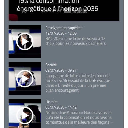
15% la consommation
énergétique à l’horizon 2035
Catégorie
Enseignement supérieur
12/07/2026 - 12:09
BAC 2026 : une fiche de vœux à 12
choix pour les nouveaux bacheliers
Catégorie
Société
09/07/2026 - 09:37
Campagne de lutte contre les feux de
forêts : Si Ali Essaid de la DGF évoque
dans « L'Invité du jour » un premier
bilan encourageant
Catégorie
Histoire
05/07/2026 - 14:12
Noureddine Amara : « Nous savons ce
qu’a été la colonisation et nous l’avons
combattue de la meilleure des façons »