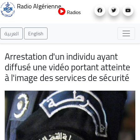
Aller
Radio Algérienne
au
Radios
contenu
principal
العربية
English
Arrestation d'un individu ayant
diffusé une vidéo portant atteinte
à l'image des services de sécurité