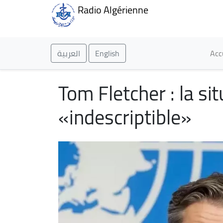
Radio Algérienne
Ma
العربية
English
Acc
Tom Fletcher : la si
«indescriptible»