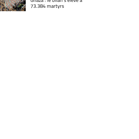
Ghaza : le bilan s'élève à
73.384 martyrs