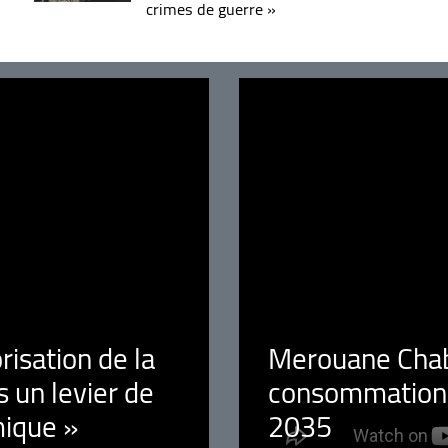
crimes de guerre »
orisation de la
Merouane Chaba
 un levier de
consommation é
ique »
2035