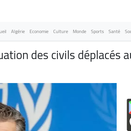
Aller
au
contenu
principal
in navigation
ueil
Algérie
Economie
Culture
Monde
Sports
Santé
Soc
tuation des civils déplacés 