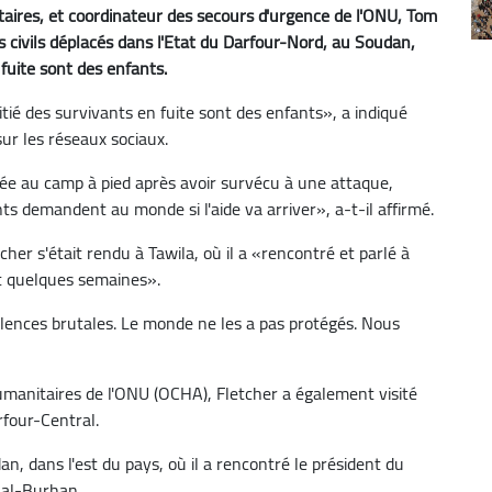
taires, et coordinateur des secours d'urgence de l'ONU, Tom
des civils déplacés dans l'Etat du Darfour-Nord, au Soudan,
fuite sont des enfants.
itié des survivants en fuite sont des enfants», a indiqué
r les réseaux sociaux.
ée au camp à pied après avoir survécu à une attaque,
ts demandent au monde si l'aide va arriver», a-t-il affirmé.
her s'était rendu à Tawila, où il a «rencontré et parlé à
nt quelques semaines».
iolences brutales. Le monde ne les a pas protégés. Nous
humanitaires de l'ONU (OCHA), Fletcher a également visité
rfour-Central.
an, dans l'est du pays, où il a rencontré le président du
 al-Burhan.