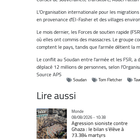
L'Organisation internationale pour les migration
en provenance d'El-Fasher et des villages enviro
Le mois dernier, les Forces de soutien rapide (FSR
où elles ont commis des massacres. Le groupe con
comptent le pays, tandis que l'armée détient la 
Le conflit au Soudan entre l'armée et les FSR, a
déplacé 12 millions de personnes, selon l'Organis
Source
APS
Soudan
Tom Fletcher
Taw
Lire aussi
Catégorie
Monde
08/08/2026 - 10:38
Agression sioniste contre
Ghaza : le bilan s'élève à
73.384 martyrs