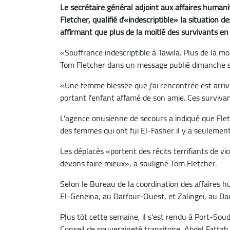
Le secrétaire général adjoint aux affaires humani
Fletcher, qualifié d'«indescriptible» la situation 
affirmant que plus de la moitié des survivants en 
«Souffrance indescriptible à Tawila. Plus de la mo
Tom Fletcher dans un message publié dimanche su
«Une femme blessée que j'ai rencontrée est arriv
portant l'enfant affamé de son amie. Ces survivan
L'agence onusienne de secours a indiqué que Fletc
des femmes qui ont fui El-Fasher il y a seuleme
Les déplacés «portent des récits terrifiants de v
devons faire mieux», a souligné Tom Fletcher.
Selon le Bureau de la coordination des affaires 
El-Geneina, au Darfour-Ouest, et Zalingei, au Da
Plus tôt cette semaine, il s'est rendu à Port-Soud
Conseil de souveraineté transitoire, Abdel Fattah