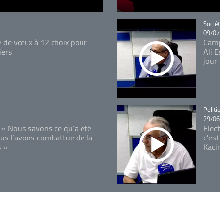
Catégo
Sociét
09/07
e de vœux à 12 choix pour
Camp
iers
Ali 
jour
Catégo
Politi
29/06
 « Nous savons ce qu’a été
Elec
ous l’avons combattue de la
c'est
s »
Kaci