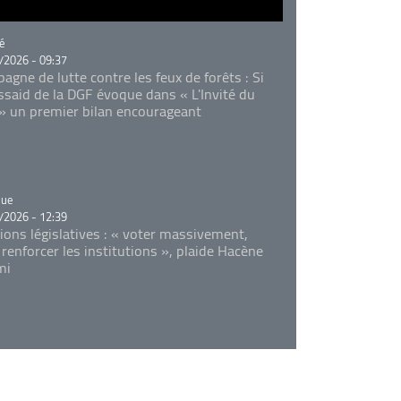
rie
é
/2026 - 09:37
agne de lutte contre les feux de forêts : Si
Essaid de la DGF évoque dans « L'Invité du
 » un premier bilan encourageant
rie
que
/2026 - 12:39
tions législatives : « voter massivement,
 renforcer les institutions », plaide Hacène
mi