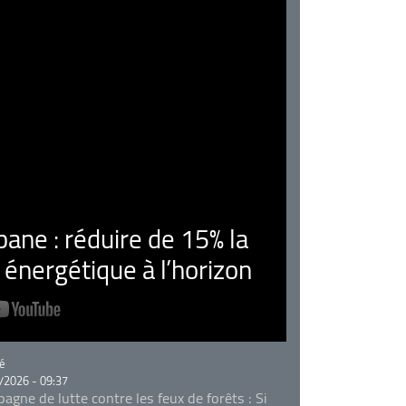
ne : réduire de 15% la
nergétique à l’horizon
rie
é
/2026 - 09:37
agne de lutte contre les feux de forêts : Si