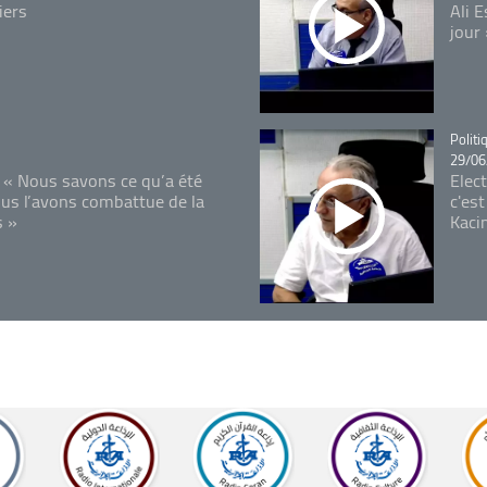
iers
Ali 
jour
Catégo
Politi
29/06
 « Nous savons ce qu’a été
Elec
ous l’avons combattue de la
c'est
s »
Kaci