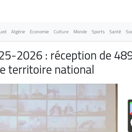
Aller
au
contenu
principal
in navigation
ueil
Algérie
Economie
Culture
Monde
Sports
Santé
Soc
025-2026 : réception de 48
e territoire national