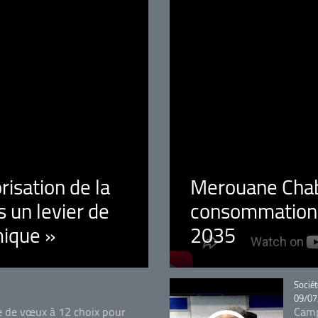
orisation de la
Merouane Chaba
 un levier de
consommation é
ique »
2035
Catégo
Sociét
09/07
e de vœux à 12 choix pour
Camp