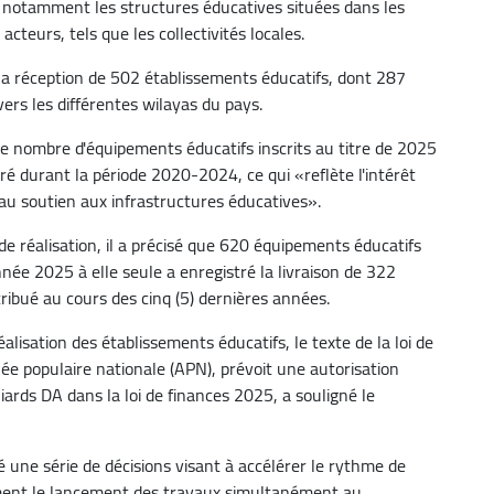
, notamment les structures éducatives situées dans les
cteurs, tels que les collectivités locales.
 la réception de 502 établissements éducatifs, dont 287
vers les différentes wilayas du pays.
 le nombre d'équipements éducatifs inscrits au titre de 2025
é durant la période 2020-2024, ce qui «reflète l'intérêt
au soutien aux infrastructures éducatives».
 réalisation, il a précisé que 620 équipements éducatifs
nnée 2025 à elle seule a enregistré la livraison de 322
tribué au cours des cinq (5) dernières années.
éalisation des établissements éducatifs, le texte de la loi de
e populaire nationale (APN), prévoit une autorisation
ards DA dans la loi de finances 2025, a souligné le
 une série de décisions visant à accélérer le rythme de
mment le lancement des travaux simultanément au