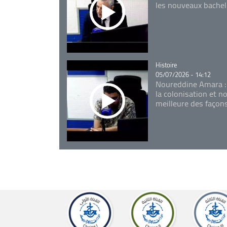
les nouveaux bachel
Catégorie
Histoire
05/07/2026 - 14:12
Noureddine Amara :
la colonisation et n
meilleure des façon