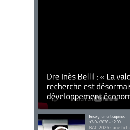
Dre Inès Bellil : « La val
recherche est désormais
développement économ
Catégorie
Enseignement supérieur
12/07/2026 - 12:09
BAC 2026 : une fich