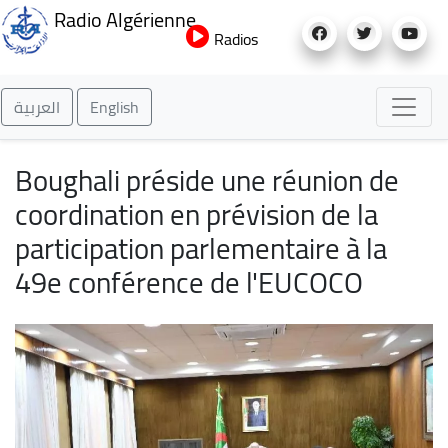
Aller
Radio Algérienne
au
Radios
contenu
principal
العربية
English
Boughali préside une réunion de
coordination en prévision de la
participation parlementaire à la
49e conférence de l'EUCOCO