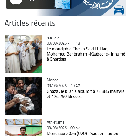
Articles récents
Catégorie
Société
09/08/2026 - 11:48
Le moudjahid Cheikh Said El-Hadj
Mohamed Benbrahim «Kâabeche» inhumé
à Ghardaïa
Catégorie
Monde
09/08/2026 - 10:47
Ghaza : le bilan s'alourdit à 73 386 martyrs
et 174 250 blessés
Catégorie
Athlétisme
09/08/2026 - 09:57
Mondiaux 2026 (U20) - Saut en hauteur