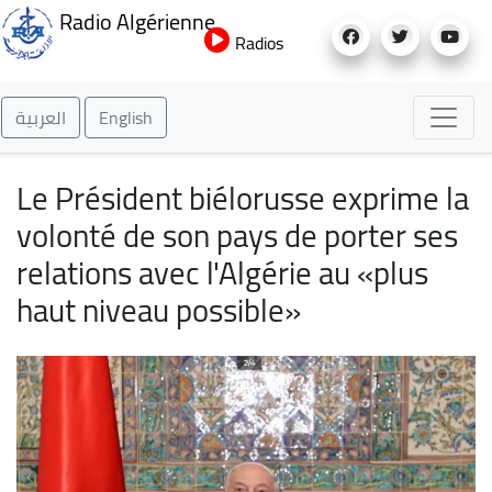
Aller
Radio Algérienne
au
Radios
contenu
principal
العربية
English
Le Président biélorusse exprime la
volonté de son pays de porter ses
relations avec l'Algérie au «plus
haut niveau possible»