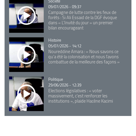
Catégorie
Société
09/07/2026 - 09:37
Campagne de lutte contre les feux de
forêts : Si Ali Essaid de la DGF évoque
dans « L'Invité du jour » un premier
bilan encourageant
Catégorie
Histoire
05/07/2026 - 14:12
Noureddine Amara : « Nous savons ce
qu’a été la colonisation et nous l’avons
combattue de la meilleure des façons »
Catégorie
Politique
29/06/2026 - 12:39
Elections législatives : « voter
massivement, c'est renforcer les
institutions », plaide Hacène Kacimi