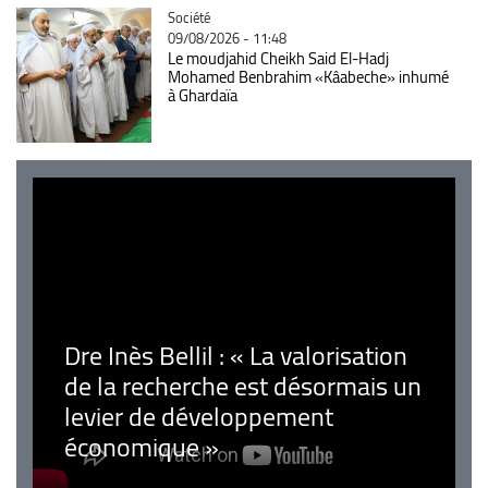
Catégorie
Société
09/08/2026 - 11:48
Le moudjahid Cheikh Said El-Hadj
Mohamed Benbrahim «Kâabeche» inhumé
à Ghardaïa
Dre Inès Bellil : « La valorisation
de la recherche est désormais un
levier de développement
économique »