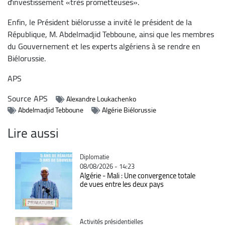
d'investissement «très prometteuses».
Enfin, le Président biélorusse a invité le président de la
République, M. Abdelmadjid Tebboune, ainsi que les membres
du Gouvernement et les experts algériens à se rendre en
Biélorussie.
APS
Source
APS
Alexandre Loukachenko
Abdelmadjid Tebboune
Algérie Biélorussie
Lire aussi
Catégorie
Diplomatie
08/08/2026 - 14:23
Algérie - Mali : Une convergence totale
de vues entre les deux pays
Catégorie
Activités présidentielles