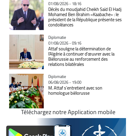
07/08/2026 - 18:16
Décès du moudjahid Cheikh Saïd El Hadj
Mohamed Ben Brahim «Kaabache» : le
président de la République présente ses
condoléances
Catégorie
Diplomatie
07/08/2026 - 09:16
Attaf souligne la détermination de
l'Algérie à continuer d'œuvrer avec la
Biélorussie au renforcement des
relations bilatérales
Catégorie
Diplomatie
06/08/2026 - 19:00
M. Attaf s'entretient avec son
homologue biélorusse
Téléchargez notre Application mobile