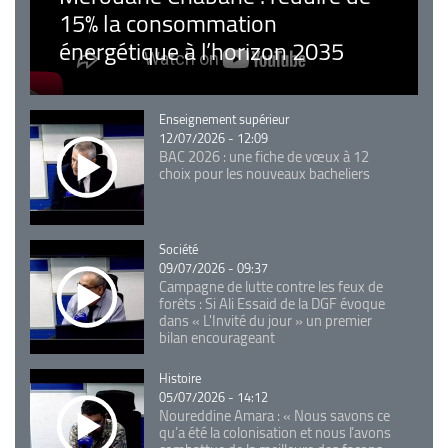
15% la consommation
énergétique à l’horizon 2035
Catégorie
Enseignement supérieur
12/07/2026 - 12:09
BAC 2026 : une fiche de vœux à 12
choix pour les nouveaux bacheliers
Catégorie
Société
09/07/2026 - 09:37
Campagne de lutte contre les feux de
forêts : Si Ali Essaid de la DGF évoque
dans « L'Invité du jour » un premier
bilan encourageant
Catégorie
Histoire
05/07/2026 - 14:12
Noureddine Amara : « Nous savons ce
qu’a été la colonisation et nous l’avons