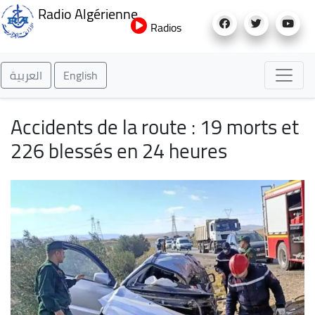
Aller
Radio Algérienne
au
Radios
contenu
principal
العربية
English
Accidents de la route : 19 morts et
226 blessés en 24 heures