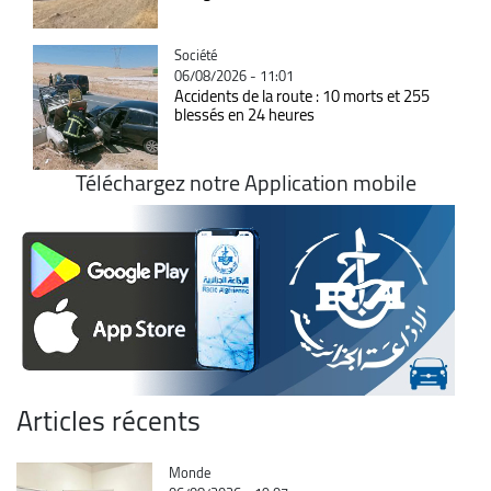
Catégorie
Société
06/08/2026 - 11:01
Accidents de la route : 10 morts et 255
blessés en 24 heures
Téléchargez notre Application mobile
Articles récents
Catégorie
Monde