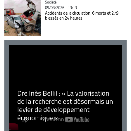
Catégorie
Société
09/08/2026 - 13:13
Accidents de la circulation: 6 morts et 279
blessés en 24 heures
Dre Inès Bellil : « La valorisation
de la recherche est désormais un
levier de développement
économique »