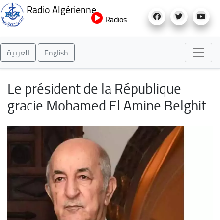
Aller
Radio Algérienne
au
Radios
contenu
principal
العربية
English
Le président de la République
gracie Mohamed El Amine Belghit