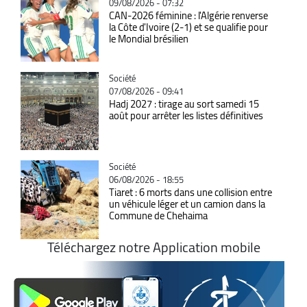
09/08/2026 - 07:32
CAN-2026 féminine : l'Algérie renverse
la Côte d'Ivoire (2-1) et se qualifie pour
le Mondial brésilien
Catégorie
Société
07/08/2026 - 09:41
Hadj 2027 : tirage au sort samedi 15
août pour arrêter les listes définitives
Catégorie
Société
06/08/2026 - 18:55
Tiaret : 6 morts dans une collision entre
un véhicule léger et un camion dans la
Commune de Chehaima
Téléchargez notre Application mobile