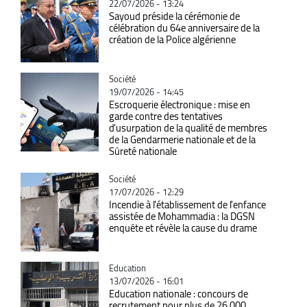
22/07/2026 - 13:24
Sayoud préside la cérémonie de
célébration du 64e anniversaire de la
création de la Police algérienne
Catégorie
Société
19/07/2026 - 14:45
Escroquerie électronique : mise en
garde contre des tentatives
d'usurpation de la qualité de membres
de la Gendarmerie nationale et de la
Sûreté nationale
Catégorie
Société
17/07/2026 - 12:29
Incendie à l'établissement de l'enfance
assistée de Mohammadia : la DGSN
enquête et révèle la cause du drame
Catégorie
Education
13/07/2026 - 16:01
Education nationale : concours de
recrutement pour plus de 26 000