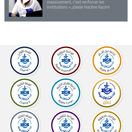
massivement, c'est renforcer les
institutions », plaide Hacène Kacimi