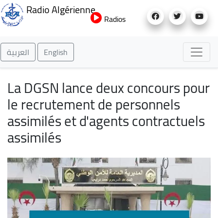
Aller
Radio Algérienne
au
Radios
contenu
principal
العربية
English
La DGSN lance deux concours pour
le recrutement de personnels
assimilés et d'agents contractuels
assimilés