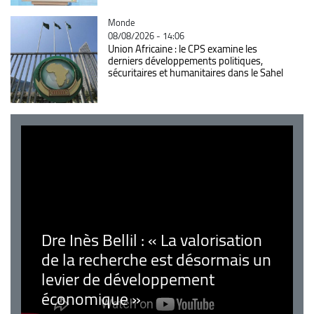
Catégorie
Monde
08/08/2026 - 14:06
Union Africaine : le CPS examine les
derniers développements politiques,
sécuritaires et humanitaires dans le Sahel
Dre Inès Bellil : « La valorisation
de la recherche est désormais un
levier de développement
économique »