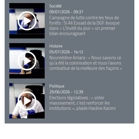
Catégorie
Société
09/07/2026 - 09:37
Campagne de lutte contre les feux de
forêts : Si Ali Essaid de la DGF évoque
dans « L'Invité du jour » un premier
bilan encourageant
Catégorie
Histoire
05/07/2026 - 14:12
Noureddine Amara : « Nous savons ce
qu’a été la colonisation et nous l’avons
combattue de la meilleure des façons »
Catégorie
Politique
29/06/2026 - 12:39
Elections législatives : « voter
massivement, c'est renforcer les
institutions », plaide Hacène Kacimi