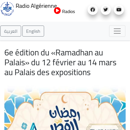
Aller
Radio Algérienne
au
Radios
contenu
principal
العربية
English
6e édition du «Ramadhan au
Palais» du 12 février au 14 mars
au Palais des expositions