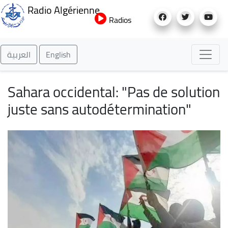
Aller
Radio Algérienne
au
Radios
contenu
principal
العربية
English
Sahara occidental: "Pas de solution
juste sans autodétermination"