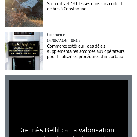
Six morts et 19 blessés dans un accident
de bus à Constantine
Catégorie
Commerce
06/08/2026 - 08:07
Commerce extérieur : des délais
supplémentaires accordés aux opérateurs
pour finaliser les procédures d'importation
Dre Inès Bellil : « La valorisation