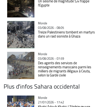
Un séisme de magnitude 5,4 frappe
l'Egypte
Catégorie
Monde
03/08/2026 - 08:05
Treize Palestiniens tombent en martyrs
dans un raid sioniste à Ghaza
Catégorie
Monde
03/08/2026 - 07:59
Des agents des services de
renseignements marocains parmi les
milliers de migrants illégaux à Ceuta,
selon la Garde civile
Plus d'infos Sahara occidental
Catégorie
Monde
27/07/2026 - 17:42
Khatri Adouh Khatri: L'Algérie œuvre