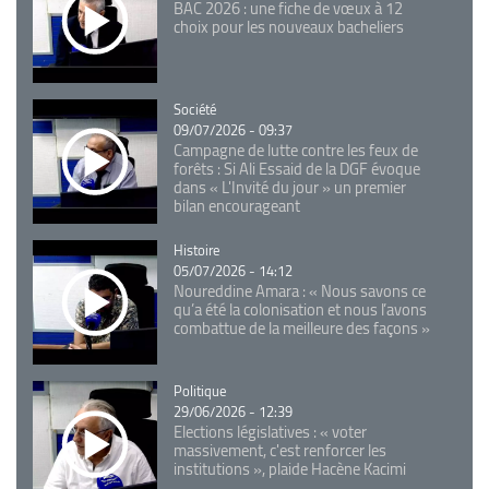
BAC 2026 : une fiche de vœux à 12
choix pour les nouveaux bacheliers
Catégorie
Société
09/07/2026 - 09:37
Campagne de lutte contre les feux de
forêts : Si Ali Essaid de la DGF évoque
dans « L'Invité du jour » un premier
bilan encourageant
Catégorie
Histoire
05/07/2026 - 14:12
Noureddine Amara : « Nous savons ce
qu’a été la colonisation et nous l’avons
combattue de la meilleure des façons »
Catégorie
Politique
29/06/2026 - 12:39
Elections législatives : « voter
massivement, c'est renforcer les
institutions », plaide Hacène Kacimi