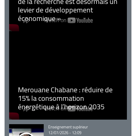
de la recherche est désormais un
levier de développement
économique »
Merouane Chabane : réduire de
15% la consommation
énergétique à l’horizon 2035
Catégorie
Enseignement supérieur
12/07/2026 - 12:09