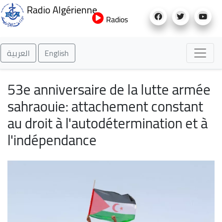
Aller
Radio Algérienne
au
Radios
contenu
principal
العربية
English
53e anniversaire de la lutte armée
sahraouie: attachement constant
au droit à l'autodétermination et à
l'indépendance