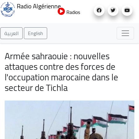
Aller
Radio Algérienne
au
Radios
contenu
principal
العربية
English
Armée sahraouie : nouvelles
attaques contre des forces de
l'occupation marocaine dans le
secteur de Tichla