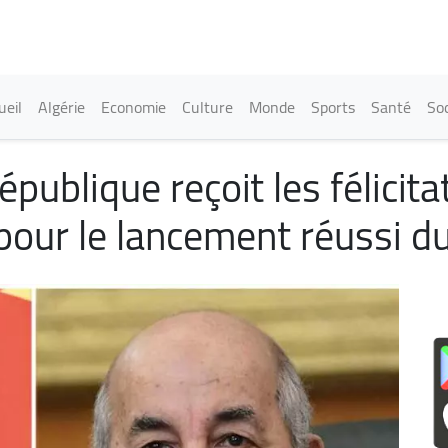
Aller
au
contenu
principal
in navigation
ueil
Algérie
Economie
Culture
Monde
Sports
Santé
Soc
épublique reçoit les félicit
our le lancement réussi du 