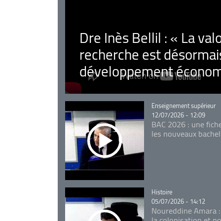
Dre Inès Bellil : « La val
recherche est désormais
développement économ
Catégorie
Enseignement supérieur
12/07/2026 - 12:09
BAC 2026 : une fich
les nouveaux bachel
Catégorie
Histoire
05/07/2026 - 14:12
Noureddine Amara :
la colonisation et n