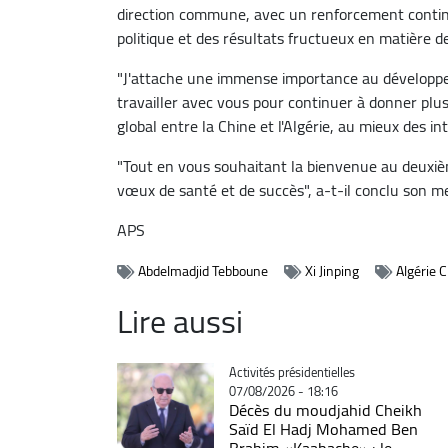
direction commune, avec un renforcement continu
politique et des résultats fructueux en matière de
"J'attache une immense importance au développem
travailler avec vous pour continuer à donner plu
global entre la Chine et l'Algérie, au mieux des in
"Tout en vous souhaitant la bienvenue au deuxi
vœux de santé et de succès", a-t-il conclu son m
APS
Abdelmadjid Tebboune
Xi Jinping
Algérie 
Lire aussi
Catégorie
Activités présidentielles
07/08/2026 - 18:16
Décès du moudjahid Cheikh
Saïd El Hadj Mohamed Ben
Brahim «Kaabache» : le