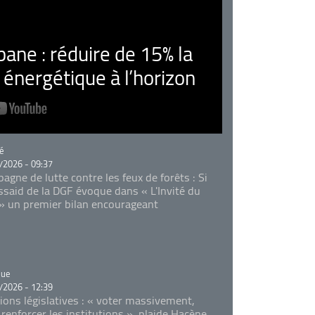
ne : réduire de 15% la
nergétique à l’horizon
rie
é
/2026 - 09:37
agne de lutte contre les feux de forêts : Si
Essaid de la DGF évoque dans « L'Invité du
 » un premier bilan encourageant
rie
que
/2026 - 12:39
tions législatives : « voter massivement,
 renforcer les institutions », plaide Hacène