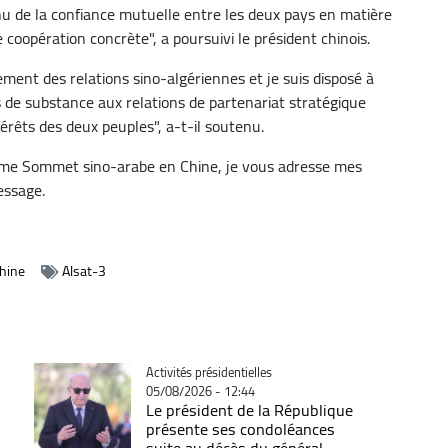
 de la confiance mutuelle entre les deux pays en matière
 coopération concrète", a poursuivi le président chinois.
ent des relations sino-algériennes et je suis disposé à
s de substance aux relations de partenariat stratégique
térêts des deux peuples", a-t-il soutenu.
ème Sommet sino-arabe en Chine, je vous adresse mes
essage.
Chine
Alsat-3
Catégorie
Activités présidentielles
05/08/2026 - 12:44
Le président de la République
présente ses condoléances
suite au décès du général